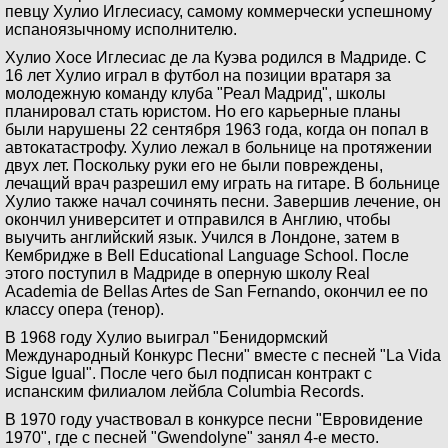
певцу Хулио Иглесиасу, самому коммерчески успешному
испаноязычному исполнителю.
Хулио Хосе Иглесиас де ла Куэва родился в Мадриде. С
16 лет Хулио играл в футбол на позиции вратаря за
молодежную команду клуба "Реал Мадрид", школы
планировал стать юристом. Но его карьерные планы
были нарушены 22 сентября 1963 года, когда он попал в
автокатастрофу. Хулио лежал в больнице на протяжении
двух лет. Поскольку руки его не были повреждены,
лечащий врач разрешил ему играть на гитаре. В больнице
Хулио также начал сочинять песни. Завершив лечение, он
окончил университет и отправился в Англию, чтобы
выучить английский язык. Учился в Лондоне, затем в
Кембридже в Bell Educational Language School. После
этого поступил в Мадриде в оперную школу Real
Academia de Bellas Artes de San Fernando, окончил ее по
классу опера (тенор).
В 1968 году Хулио выиграл "Бенидормский
Международный Конкурс Песни" вместе с песней "La Vida
Sigue Igual". После чего был подписан контракт с
испанским филиалом лейбла Columbia Records.
В 1970 году участвовал в конкурсе песни "Евровидение
1970", где с песней "Gwendolyne" занял 4-е место.