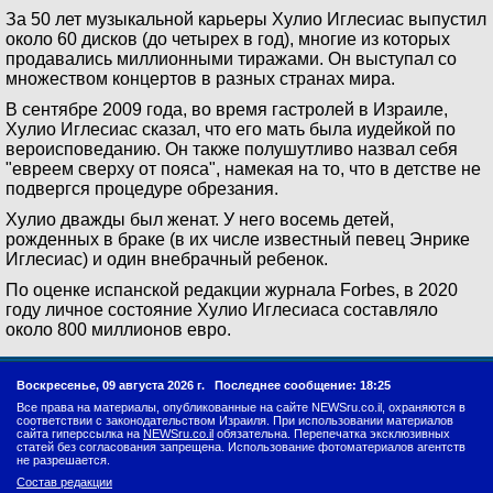
За 50 лет музыкальной карьеры Хулио Иглесиас выпустил
около 60 дисков (до четырех в год), многие из которых
продавались миллионными тиражами. Он выступал со
множеством концертов в разных странах мира.
В сентябре 2009 года, во время гастролей в Израиле,
Хулио Иглесиас сказал, что его мать была иудейкой по
вероисповеданию. Он также полушутливо назвал себя
"евреем сверху от пояса", намекая на то, что в детстве не
подвергся процедуре обрезания.
Хулио дважды был женат. У него восемь детей,
рожденных в браке (в их числе известный певец Энрике
Иглесиас) и один внебрачный ребенок.
По оценке испанской редакции журнала Forbes, в 2020
году личное состояние Хулио Иглесиаса составляло
около 800 миллионов евро.
Воскресенье, 09 августа 2026 г.
Последнее сообщение: 18:25
Все права на материалы, опубликованные на сайте NEWSru.co.il, охраняются в
соответствии с законодательством Израиля. При использовании материалов
сайта гиперссылка на
NEWSru.co.il
обязательна. Перепечатка эксклюзивных
статей без согласования запрещена. Использование фотоматериалов агентств
не разрешается.
Состав редакции