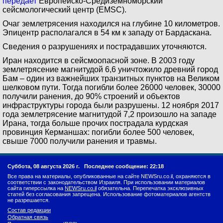
передает
Европейско-Средиземноморский
сейсмологический центр (EMSC).
Очаг землетрясения находился на глубине 10 километров.
Эпицентр располагался в 54 км к западу от Бардаскана.
Сведения о разрушениях и пострадавших уточняются.
Иран находится в сейсмоопасной зоне. В 2003 году
землетрясение магнитудой 6,6 уничтожило древний город
Бам – один из важнейших транзитных пунктов на Великом
шелковом пути. Тогда погибли более 26000 человек, 30000
получили ранения, до 90% строений и объектов
инфраструктуры города были разрушены. 12 ноября 2017
года землетрясение магнитудой 7,2 произошло на западе
Ирана, тогда больше прочих пострадала курдская
провинция Керманшах: погибли более 500 человек,
свыше 7000 получили ранения и травмы.
Суббота, 08 августа 2026 г.
Последнее сообщение: 22:18
Все права на материалы, опубликованные на сайте NEWSru.co.il, охраняются в
соответствии с законодательством Израиля. При использовании материалов
сайта гиперссылка на
NEWSru.co.il
обязательна. Перепечатка эксклюзивных
статей без согласования запрещена. Использование фотоматериалов агентств
не разрешается.
Состав редакции
Обратная связь