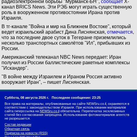
радиоэлектронной борьбы "Мурманск-БН",
сообщает
X-
канал BRICS News. Эти РЭБ могут играть существенную
роль в вооруженном противостоянии Ирана против
Израиля.
В тг-канале "Война и мир на Ближнем Востоке", который
ведет израильский арабист Дина Лиснянская,
отмечается
,
что за последние двое суток в Тегеране приземлились
несколько транспортных самолётов "Ил", прибывших из
России.
Американский телеканал NBC News передает: Иран
получил из России баллистические ракетные комплексы
"Искандер".
"В войне между Израилем и Ираном Россия активно
вооружает Иран", – пишет Лиснянская.
Суббота, 08 августа 2026 г.
Последнее сообщение: 23:25
Все права на материалы, опубликованные на сайте NEWSru.co.il, охраняются в
соответствии с законодательством Израиля. При использовании материалов
сайта гиперссылка на
NEWSru.co.il
обязательна. Перепечатка эксклюзивных
статей без согласования запрещена. Использование фотоматериалов агентств
не разрешается.
Состав редакции
Обратная связь
Подписка на новости (RSS)