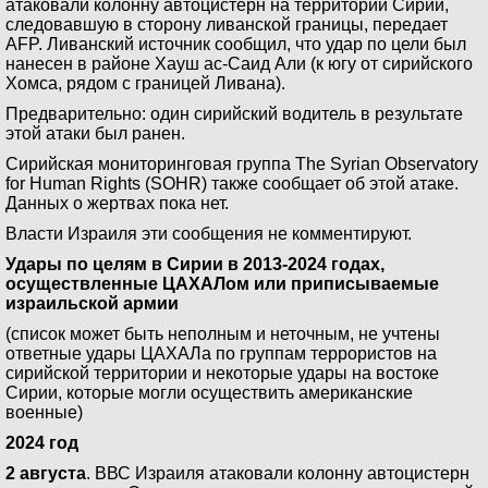
атаковали колонну автоцистерн на территории Сирии,
следовавшую в сторону ливанской границы, передает
AFP. Ливанский источник сообщил, что удар по цели был
нанесен в районе Хауш ас-Саид Али (к югу от сирийского
Хомса, рядом с границей Ливана).
Предварительно: один сирийский водитель в результате
этой атаки был ранен.
Cирийская мониторинговая группа The Syrian Observatory
for Human Rights (SOHR) также сообщает об этой атаке.
Данных о жертвах пока нет.
Власти Израиля эти сообщения не комментируют.
Удары по целям в Сирии в 2013-2024 годах,
осуществленные ЦАХАЛом или приписываемые
израильской армии
(список может быть неполным и неточным, не учтены
ответные удары ЦАХАЛа по группам террористов на
сирийской территории и некоторые удары на востоке
Сирии, которые могли осуществить американские
военные)
2024 год
2 августа
. ВВС Израиля атаковали колонну автоцистерн