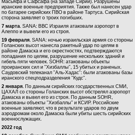
Масьяфа и Сафсафа (на западе Сирии). Разрушены
иранские военные предприятия. Также был нанесен удар
по батарее сирийских ПВО в районе Тартуса. Сирийская
сторона заявляет о троих погибших.
7 марта
. SANA: ВВС Израиля атаковали аэропорт в
Алеппо и вывели его из строя.
19 февраля
. SANA: ночью израильская армия со стороны
Голанских высот нанесла ракетный удар по целям в
районе Дамаска и его окрестностях, подтверждаются
попадания по целям, разрушение нескольких зданий и
гибель пяти человек. SOHR: атакованы объекты
проиранских сил и "Хизбаллы", 15 убитых и раненых.
Саудовский телеканал "Аль-Хадас": были атакованы базы
иранского спецподразделения "Кудс".
2 января
. По данным сирийских государственных СМИ,
ЦАХАЛ со стороны Голанских высот обстрелял аэропорт
Дамаска и вывел его из строя. По данным SOHR,
атакованы объекты "Хизбаллы" и КСИР. Российские
военные заявляют, что в результате ударов по двум
аэродромам около Дамаска были убиты шесть сирийских
военнослужащих.
2022 год