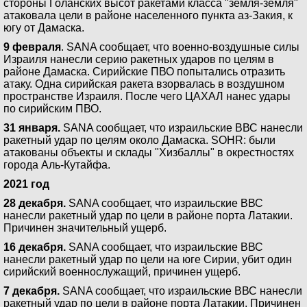
стороны Голанских высот ракетами класса "земля-земля"
атаковала цели в районе населенного пункта аз-Закия, к
югу от Дамаска.
9 февраля
. SANA сообщает, что военно-воздушные силы
Израиля нанесли серию ракетных ударов по целям в
районе Дамаска. Сирийские ПВО попытались отразить
атаку. Одна сирийская ракета взорвалась в воздушном
пространстве Израиля. После чего ЦАХАЛ нанес удары
по сирийским ПВО.
31 января.
SANA сообщает, что израильские ВВС нанесли
ракетный удар по целям около Дамаска. SOHR: были
атакованы объекты и склады "Хизбаллы" в окрестностях
города Аль-Кутайфа.
2021 год
28 декабря.
SANA сообщает, что израильские ВВС
нанесли ракетный удар по цели в районе порта Латакии.
Причинен значительный ущерб.
16 декабря.
SANA сообщает, что израильские ВВС
нанесли ракетный удар по цели на юге Сирии, убит один
сирийский военнослужащий, причинен ущерб.
7 декабря.
SANA сообщает, что израильские ВВС нанесли
ракетный удар по цели в районе порта Латакии. Причинен