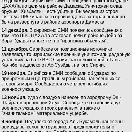
19 декабря
. Сирийские СМИ сообщили о ракетном ударе
ЦАХАЛа по целям в районе Дамаска. Уничтожен склад
оружия "Хизбаллы", есть убитые. Выведена из строя
система ПВО иранского производства, которая недавно
была развернута в районе аэропорта Дамаска.
14 декабря
. В сирийских СМИ появились сообщения о
том, что ВВС ЦАХАЛа атаковал цели в районе Дейр-эз-
Зора. Удары наносятся по "иранским объектам".
11 декабря
. Сирийские оппозиционные источники
заявляют, что израильские военные уничтожили радарную
установку на базе ВВС Сирии, расположенной в Таль-
Калибе, недалеко от Ас-Суэйды, на юге Сирии.
19 ноября
. Сирийские СМИ сообщили об ударах по
прибрежным и центральным районам, нанесенных со
стороны моря. Сообщается о четырех погибших
военнослужащих.
13 ноября
. Удар с воздуха нанесен по аэродрому Эш-
Шайрат в провинции Хомс. Сообщается о гибели двух
военнослужащих и троих раненых, а также о
"значительном" материальном ущербе.
9 ноября
. Недалеко от города Аль-Букамаль нанесены
авиаудары колонне грузовиков, предположительно,