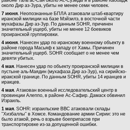
районе Таль ас-Сан около Ас-Суэйды и в районе Каббадж
около Дир аз-Зура, убиты не менее семи человек.
7 июня
. Неопознанные БПЛА атаковали штаб-квартиру
иранской милиции на базе Мэйзилэ, в восточной части
мухафазы Дир аз-Зур. По данным SOHR, причинен
значительный ущерб, убиты не менее 12 боевиков
проиранской группировки.
4 июня
. Нанесен удар по иранскому военному объекту в
районе города Масьяф к западу от Хамы. Причинен
значительный ущерб. SOHR сообщает о не менее чем
девяти убитых.
4 мая
. Нанесен удар по объекту проиранской милиции в
пустыне аль-Маядин (мухафаза Дир аз-Зур), на сирийско-
иракской границе. По данным SOHR, убиты 14 иранцев и
иракцев.
4 мая
. Атакован военный исследовательский центр в
провинции Алеппо, в районе Ас-Сафир. Дамаск обвинил
Израиль.
1 мая
. SOHR: израильские ВВС атаковали склады
"Хизбаллы" в Хомсе. Командование армии Сирии: это не
было атакой, речь о взрыве боеприпасов при
транспортировке из-за допущенной ошибки.