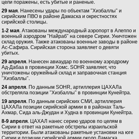
цели поражены, есть убитые и раненые.
29 мая
. Нанесены удары по объектам "Хизбаллы" и
сирийским ПВО в районе Дамаска и окрестностях
сирийской столицы.
1-2 мая
. Атакованы международный аэропорт в Алеппо и
военный аэродром "Найраб" на севере Сирии. Уничтожен
склад оружия. Также атакованы военные заводы в районе
Ас-Сафира. Сирийская сторона заявляет о девяти
убитых.
29 апреля
. Нанесен авиаудар по военному аэродрому
Ад-Дабаа в провинции Хомс. SOHR заявляет, что
уничтожены оружейный склад и заправочная станция
"Хизбаллы".
24 апреля
. По данным SOHR, артиллерия ЦАХАЛа
обстреляла позиции "Хизбаллы" в провинции Кунейтра.
19 апреля
. По данным сирийских СМИ, артиллерия
ЦАХАЛа позиции сирийской армии в в районах Таль-
Ахмар, Сида аль-Джудан и Худна в провинции Кунейтра.
8-9 апреля
. ЦАХАЛ нанес серию ударов по целям в
Сирии в ответ на ракетные обстрелы израильской
территории. Были атакованы ракетные установки на юге
Сирии и позиции сирийской армии около Дамаска.