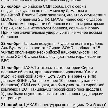
25 ноября
. Сирийские СМИ сообщают о серии
воздушных ударов по целям между Дамаском и
Кунейтрой. Власти Сирии заявляют, что атаку осуществил
ЦАХАЛ. По данным SOHR, ЦАХАЛ нанес серию ударов
по объектам проиранских боевиков и по позициям армии
Сирии, которые используют боевики, лояльные Ирану.
Причинен значительный ущерб, убиты не менее восьми
боевиков.
22 ноября
. Нанесен воздушный удар по целям в районе
Аль-Букамаль, на востоке Сирии. SOHR сообщает о 15
убитых ополченцах несирийской национальности. По
версии SOHR, атака была осуществлена израильскими
ВВС.
18 ноября
. ЦАХАЛ атаковал на территории Сирии
военные объекты, принадлежащие иранским "Силам
Кудс" и сирийской армии. Есть убитые и раненые (по
данным SOHR, убиты не менее 10 военнослужащих и
боевиков). СМИ сообщают, что был уничтожен сирийский
комплекс ПВО "Панцирь-С1" российского производства.
Удары были осуществлены в ответ на попытку диверсии
на границе.
21 октября
. ЦАХАЛ нанес удары по позициям "Хизбаллы"