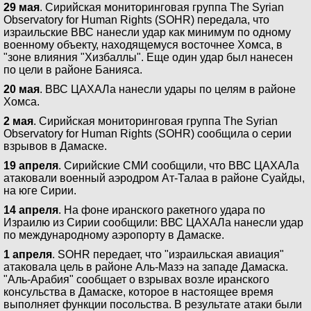
29 мая
. Cирийская мониторинговая группа The Syrian
Observatory for Human Rights (SOHR) передала, что
израильские ВВС нанесли удар как минимум по одному
военному объекту, находящемуся восточнее Хомса, в
"зоне влияния "Хизбаллы". Еще один удар был нанесен
по цели в районе Банияса.
20 мая
. ВВС ЦАХАЛа нанесли удары по целям в районе
Хомса.
2 мая
. Сирийская мониторинговая группа The Syrian
Observatory for Human Rights (SOHR) сообщила о серии
взрывов в Дамаске.
19 апреля
. Сирийские СМИ сообщили, что ВВС ЦАХАЛа
атаковали военный аэродром Ат-Талаа в районе Суайды,
на юге Сирии.
14 апреля
. На фоне иранского ракетного удара по
Израилю из Сирии сообщили: ВВС ЦАХАЛа нанесли удар
по международному аэропорту в Дамаске.
1 апреля
. SOHR передает, что "израильская авиация"
атаковала цель в районе Аль-Мазэ на западе Дамаска.
"Аль-Арабия" сообщает о взрывах возле иранского
консульства в Дамаске, которое в настоящее время
выполняет функции посольства. В результате атаки были