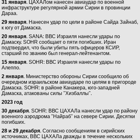
31 января
. ЦАХАЛом нанесен авиаудар по военной
инфраструктуре регулярной армии Сирии в провинции
Дараа.
29 января
. Нанесен удар по цели в районе Сайда Зайнаб,
к югу от Дамаска.
20 января
. SANA: ВВС Израиля нанесли удары по
Дамаску. SOHR сообщает о пяти погибших. Иран
подтвердил, что были убиты пять офицеров КСИР,
старший по званию был генерал-лейтенантом.
15 января
. SOHR: ВВС Израиля нанесли удары по
Алеппо.
2 января
. Министерство обороны Сирии сообщило об
очередном израильском авиаударе по целям в пригороде
Дамаска. SOHR: в районе Канакера, юго-западней
Дамаска, атакованы силы "Хизбаллы".
2023 год
30 декабря
. SOHR: ВВС ЦАХАЛа нанесли удар по району
военного аэродрома "Найраб" на севере Сирии. Десятки
погибших.
28 и 29 декабря
. Согласно сообщениям в сирийских
источниках, ВВС ЦАХАЛа дважды в течение нескольких