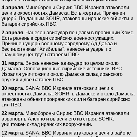
4 апреля
. Минобороны Сирии: ВВС Израиля атаковали
цели в окрестностях Дамаска. Есть жертвы. Причинен
ущерб. По данным SOHR, атакованы иранские объекты и
батареи сирийских ПВО.
2 апреля
. Нанесен авиаудар по целям в провинции Хомс.
Есть раненые среди сирийских военнослужащих.
Причинен ущерб военному аэродрому Ад-Дабаа и
беспилотникам "Хизбаллы", нанесены удары по
"научному центру" батареям ПВО.
31 марта
. Вновь нанесен авиаудар по целям около
Дамаска. Оппозиционные сирийские источники: ВВС
Израиля уничтожили около Дамаска склад иранского
оружия и две батареи ПВО.
30 марта
. SANA: ВВС Израиля атаковали цели в
окрестностях Дамаска. SOHR: в Дамаске и около Дамаска
атакованы объект проиранских сил и батареи сирийских
сил ПВО.
22 марта
. Минобороны Сирии: ВВС Израиля атаковали
аэропорт в Алеппо и вывели его из строя. SOHR:
уничтожен склад иранских вооружений.
12 марта
. SANA: ВВС Израиля атаковали цели в районе