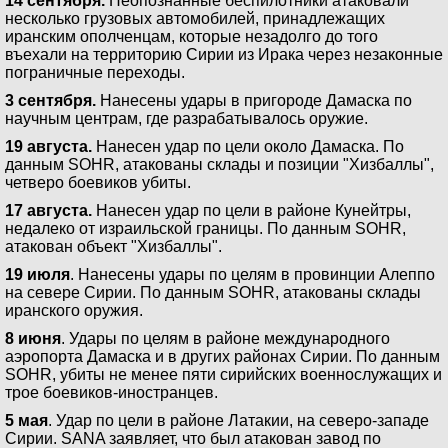
14 сентября.
Неопознанные беспилотники атаковали
несколько грузовых автомобилей, принадлежащих
иранским ополченцам, которые незадолго до того
въехали на территорию Сирии из Ирака через незаконные
пограничные переходы.
3 сентября.
Нанесены удары в пригороде Дамаска по
научным центрам, где разрабатывалось оружие.
19 августа.
Нанесен удар по цели около Дамаска. По
данным SOHR, атакованы склады и позиции "Хизбаллы",
четверо боевиков убиты.
17 августа.
Нанесен удар по цели в районе Кунейтры,
недалеко от израильской границы. По данным SOHR,
атакован объект "Хизбаллы".
19 июля
. Нанесены удары по целям в провинции Алеппо
на севере Сирии. По данным SOHR, атакованы склады
иранского оружия.
8 июня
. Удары по целям в районе международного
аэропорта Дамаска и в других районах Сирии. По данным
SOHR, убиты не менее пяти сирийских военнослужащих и
трое боевиков-иностранцев.
5 мая
. Удар по цели в районе Латакии, на северо-западе
Сирии. SANA заявляет, что был атакован завод по