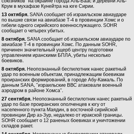
союзников" на окраине города Аль-Баас и деревни Аль-
Крум в мухафазе Кунейтра на юге Сирии.
13 октября.
SANA сообщает об израильском авиаударе
по вышке связи на авиабазе Т-4 в провинции Хомс и о
гибели одного сирийского военнослужащего. SOHR
сообщает о четырех убитых.
8 октября.
SANA сообщает об израильском авиаударе по
авиабазе Т-4 в провинции Хомс. По данным SOHR,
причинен значительный ущерб центру подготовки
управлением иранскими БПЛА, убиты несколько
боевиков.
8 октября.
Неопознанный беспилотник нанес ракетный
удар по военным объектам, принадлежащим боевикам
проиранских формирований, в городе Абу-Камаль. По
данным SANA, "израильские ВВС атаковали военный
аэродром в районе Хомса".
27 сентября.
Неопознанный беспилотник нанес ракетный
удар по базе проиранских ополченцев к югу от
населенного пункта Маядин, в восточной сирийской
провинции Дир аз-Зур, недалеко от иракской границы.
SOHR сообщает о 12 раненых боевиках и уничтожении
складов ракет.