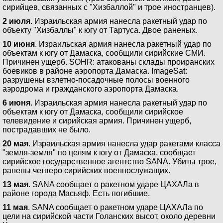
сирийцев, связанных с "Хизбаллой" и трое иностранцев).
2 июля
. Израильская армия нанесла ракетный удар по
объекту "Хизбаллы" к югу от Тартуса. Двое раненых.
10 июня
. Израильская армия нанесла ракетный удар по
объектам к югу от Дамаска, сообщили сирийские СМИ.
Причинен ущерб. SOHR: атакованы склады проиранских
боевиков в районе аэропорта Дамаска. ImageSat:
разрушены взлетно-посадочные полосы военного
аэродрома и гражданского аэропорта Дамаска.
6 июня
. Израильская армия нанесла ракетный удар по
объектам к югу от Дамаска, сообщили сирийское
телевидение и сирийская армия. Причинен ущерб,
пострадавших не было.
20 мая
. Израильская армия нанесла удар ракетами класса
"земля-земля" по целям к югу от Дамаска, сообщает
сирийское государственное агентство SANA. Убиты трое,
ранены четверо сирийских военнослужащих.
13 мая
. SANA сообщает о ракетном ударе ЦАХАЛа в
районе города Масьяф. Есть погибшие.
11 мая
. SANA сообщает о ракетном ударе ЦАХАЛа по
цели на сирийской части Голанских высот, около деревни