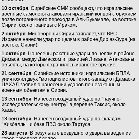
10 октября
. Сирийские СМИ сообщают, что израильские
военные самолеты атаковали иранский конвой с оружием
возле пограничного перехода в Аль-Букамале, на востоке
Сирии, около границы с Ираком.
2 октября
. Минобороны Сирии заявляет, что ВВС
Израиля нанесли удар по целям в районе Дир аз-Зура (на
востоке Сирии).
1 октября
. Нанесены ракетные удары по целям в районе
Димаса, между Дамаском и границей Ливана. Атакованы
объекты, на которых хранилось иранское оружие.
21 сентября
. Сирийские источники: израильский БПЛА
уничтожил двух "мотоциклистов" к юго-западу от Дамаска.
ЦАХАЛ заявил о нанесении ударов по незаконным
военным объектам в Сирии.
13 сентября
. Нанесен воздушный удар по "научно-
исследовательскому центру" в деревне Таксис, около
Хамы.
13 сентября
. Нанесен воздушный удар по складам
"Хизбаллы" и базе ПВО около Тартуса.
28 августа
. В результате воздушного удара выведен из
строя аэропорт Алеппо.