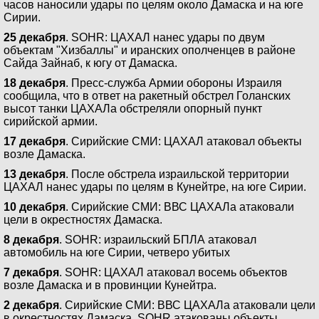
часов наносили удары по целям около Дамаска и на юге
Сирии.
25 декабря
. SOHR: ЦАХАЛ нанес удары по двум
объектам "Хизбаллы" и иранских ополченцев в районе
Сайда Зайнаб, к югу от Дамаска.
18 декабря
. Пресс-служба Армии обороны Израиля
сообщила, что в ответ на ракетный обстрел Голанских
высот танки ЦАХАЛа обстреляли опорный пункт
сирийской армии.
17 декабря
. Сирийские СМИ: ЦАХАЛ атаковал объекты
возле Дамаска.
13 декабря
. После обстрела израильской территории
ЦАХАЛ нанес удары по целям в Кунейтре, на юге Сирии.
10 декабря
. Сирийские СМИ: ВВС ЦАХАЛа атаковали
цели в окрестностях Дамаска.
8 декабря
. SOHR: израильский БПЛА атаковал
автомобиль на юге Сирии, четверо убитых
7 декабря
. SOHR: ЦАХАЛ атаковал восемь объектов
возле Дамаска и в провинции Кунейтра.
2 декабря
. Сирийские СМИ: ВВС ЦАХАЛа атаковали цели
в окрестностях Дамаска. SOHR атакованы объекты