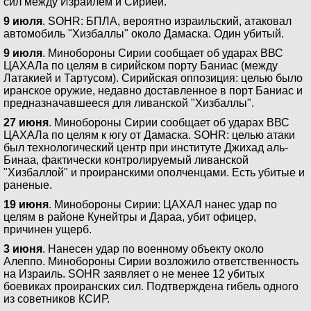
сил между Израилем и Сирией.
9 июля
. SOHR: БПЛА, вероятно израильский, атаковал
автомобиль "Хизбаллы" около Дамаска. Один убитый.
9 июля
. Минобороны Сирии сообщает об ударах ВВС
ЦАХАЛа по целям в сирийском порту Баниас (между
Латакией и Тартусом). Сирийская оппозиция: целью было
иранское оружие, недавно доставленное в порт Баниас и
предназначавшееся для ливанской "Хизбаллы".
27 июня
. Минобороны Сирии сообщает об ударах ВВС
ЦАХАЛа по целям к югу от Дамаска. SOHR: целью атаки
был технологический центр при институте Джихад аль-
Бинаа, фактически контролируемый ливанской
"Хизбаллой" и проиранскими ополченцами. Есть убитые и
раненые.
19 июня
. Минобороны Сирии: ЦАХАЛ нанес удар по
целям в районе Кунейтры и Дараа, убит офицер,
причинен ущерб.
3 июня
. Нанесен удар по военному объекту около
Алеппо. Минобороны Сирии возложило ответственность
на Израиль. SOHR заявляет о не менее 12 убитых
боевиках проиранских сил. Подтверждена гибель одного
из советников КСИР.