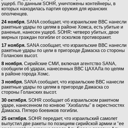
ущерб. По данным SOHR, уничтожены контейнеры, в
которых находилась партия оружия для иранских
ополченцев.
24 ноября.
SANA сообщает, что израильские ВВС нанесли
ракетные удары по целям в районе Хомса, есть убитые и
раненые, нанесен ущерб. SOHR: четверо убитых, двое
мирных граждан погибли от осколков противоракет.
17 ноября.
SANA сообщает, что израильские ВВС нанесли
ракетные удары по цели в пригороде Дамаска со стороны
Голанских высот.
8 ноября.
Сирийские СМИ, включая агентство SANA,
сообщили об ударах, нанесенных ВВС ЦАХАЛа по целям
в районе города Хомс.
3 ноября.
SANA сообщает, что израильские ВВС нанесли
ракетные удары по целям в пригороде Дамаска со
стороны Голанских высот.
30 октября.
SOHR сообщает об израильском ракетном
ударе, нанесенном по конвою "Хизбаллы" в окрестностях
Дамаска. Пятеро боевиков погибли.
25 октября.
SOHR передает, что израильский самолет
выпустил две ракеты по позициям сирийской армии и "ее