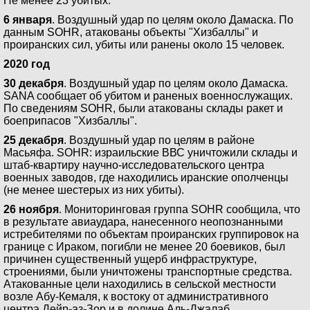
Не менее 23 убитых.
6 января
. Воздушный удар по целям около Дамаска. По
данным SOHR, атакованы объекты "Хизбаллы" и
проиранских сил, убиты или ранены около 15 человек.
2020 год
30 декабря
. Воздушный удар по целям около Дамаска.
SANA сообщает об убитом и раненых военнослужащих.
По сведениям SOHR, были атакованы склады ракет и
боеприпасов "Хизбаллы".
25 декабря
. Воздушный удар по целям в районе
Масьяфа. SOHR: израильские ВВС уничтожили склады и
штаб-квартиру научно-исследовательского центра
военных заводов, где находились иранские ополченцы
(не менее шестерых из них убиты).
26 ноября
. Мониторинговая группа SOHR сообщила, что
в результате авиаудара, нанесенного неопознанными
истребителями по объектам проиранских группировок на
границе с Ираком, погибли не менее 20 боевиков, был
причинен существенный ущерб инфраструктуре,
строениями, были уничтожены транспортные средства.
Атакованные цели находились в сельской местности
возле Абу-Кемаля, к востоку от административного
центра Дейр-аз-Зор и в долине Аль-Джалаб.