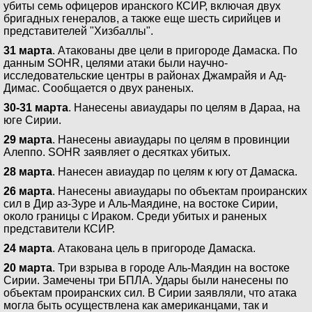
убиты семь офицеров иранского КСИР, включая двух
бригадных генералов, а также еще шесть сирийцев и
представителей "Хизбаллы".
31 марта
. Атакованы две цели в пригороде Дамаска. По
данным SOHR, целями атаки были научно-
исследовательские центры в районах Джамрайя и Ад-
Димас. Сообщается о двух раненых.
30-31 марта
. Нанесены авиаудары по целям в Дараа, на
юге Сирии.
29 марта
. Нанесены авиаудары по целям в провинции
Алеппо. SOHR заявляет о десятках убитых.
28 марта
. Нанесен авиаудар по целям к югу от Дамаска.
26 марта
. Нанесены авиаудары по объектам проиранских
сил в Дир аз-Зуре и Аль-Маядине, на востоке Сирии,
около границы с Ираком. Среди убитых и раненых
представители КСИР.
24 марта
. Атакована цель в пригороде Дамаска.
20 марта
. Три взрыва в городе Аль-Маядин на востоке
Сирии. Замечены три БПЛА. Удары были нанесены по
объектам проиранских сил. В Сирии заявляли, что атака
могла быть осуществлена как американцами, так и