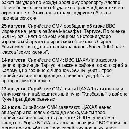
ракетном ударе по международному аэропорту Алеппо.
Позже было заявлено об ударе по целям в Дамаске и его
окрестностях. Атакованы склады и другие объекты
проиранских сил.
25 августа
. Сирийские СМИ сообщили об атаке ВВС
Израиля на цели в районе Масьяфа и Тартусе. По оценке
SOHR, речь идет о самом мощном в истории ударе
израильской армии по иранским объектам в Сирии.
Уничтожен склад, на котором хранилось более 1000 ракет
класса "земля-земля".
14 августа
. Сирийские СМИ: ВВС ЦАХАЛа атаковали
цели в провинции Тартус, а также в районе горного хребта
Каламун, на границе с Ливаном. SOHR: убиты трое
сирийских военнослужащих, причинен ущерб базе
проиранских боевиков.
12 августа
. Сирийские СМИ: силы ЦАХАЛа атаковали и
уничтожили и наблюдательный пункт "Хизбаллы" в районе
Кунейтры. Двое раненых.
22 июля
. Сирийские СМИ заявляют: ЦАХАЛ нанес
авиаудары по целям около Дамаска, убиты трое
сирийских военных, есть раненые. SOHR: уничтожен
завод по сборке БПЛА, атакованы позиции ПВО Сирии, не
менее восьми убитых (трое сирийских военных, двое