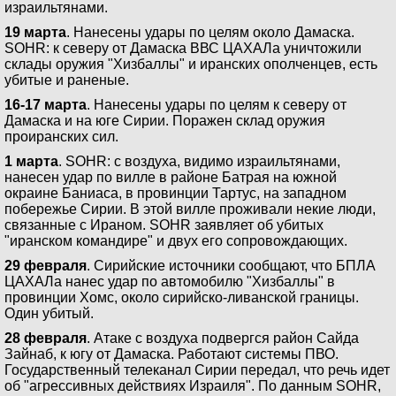
израильтянами.
19 марта
. Нанесены удары по целям около Дамаска.
SOHR: к северу от Дамаска ВВС ЦАХАЛа уничтожили
склады оружия "Хизбаллы" и иранских ополченцев, есть
убитые и раненые.
16-17 марта
. Нанесены удары по целям к северу от
Дамаска и на юге Сирии. Поражен склад оружия
проиранских сил.
1 марта
. SOHR: с воздуха, видимо израильтянами,
нанесен удар по вилле в районе Батрая на южной
окраине Баниаса, в провинции Тартус, на западном
побережье Сирии. В этой вилле проживали некие люди,
связанные с Ираном. SOHR заявляет об убитых
"иранском командире" и двух его сопровождающих.
29 февраля
. Сирийские источники сообщают, что БПЛА
ЦАХАЛа нанес удар по автомобилю "Хизбаллы" в
провинции Хомс, около сирийско-ливанской границы.
Один убитый.
28 февраля
. Атаке с воздуха подвергся район Сайда
Зайнаб, к югу от Дамаска. Работают системы ПВО.
Государственный телеканал Сирии передал, что речь идет
об "агрессивных действиях Израиля". По данным SOHR,