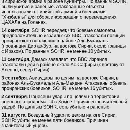
и сирийской армии в районе Кунейтры. По данным SOHR,
были убитые и раненые. Атакованные объекты
использовались сирийской армией и боевиками
"Хизбаллы" для сбора информации о перемещениях
ЦАХАЛа на Голанах.
14 сентября
. SOHR передает, что боевые самолеты,
предположительно израильских ВВС, атаковали позиции
проиранского ополчения в районе Аль-Букамаль
(провинция Дир аз-Зур, на востоке Сирии, около границы
с Ираком). По данным SOHR, не менее 10 убитых.
11 сентября
. Дамаск заявляет, что ВВС Израиля
атаковали цели в районе около Ас-Сафиры (к востоку от
Алеппо, север Сирии).
3 сентября
. Авиаудары по целям на востоке Сирии, в
районах Аль-Букамаль и Аль-Маядин. Атакованы объекты
проиранских боевиков. SOHR: не менее 16 убитых.
2 сентября
. Нанесены удары по целям на территории
военного аэродрома Т4 в Хомсе. Причинен значительный
ущерб. По данным SOHR, есть убитые и раненые.
31 августа
. Воздушный удар по целям на юге Сирии.
SOHR: убиты не менее пяти боевиков. Причинен
значительный ущерб.