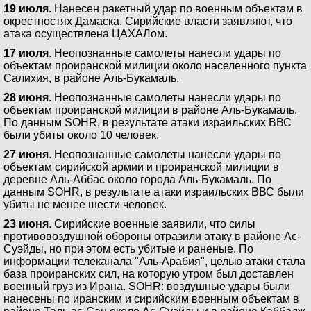
19 июля
. Нанесен ракетный удар по военным объектам в
окрестностях Дамаска. Сирийские власти заявляют, что
атака осуществлена ЦАХАЛом.
17 июля
. Неопознанные самолеты нанесли удары по
объектам проиранской милиции около населенного пункта
Салихия, в районе Аль-Букамаль.
28 июня
. Неопознанные самолеты нанесли удары по
объектам проиранской милиции в районе Аль-Букамаль.
По данным SOHR, в результате атаки израильских ВВС
были убиты около 10 человек.
27 июня
. Неопознанные самолеты нанесли удары по
объектам сирийской армии и проиранской милиции в
деревне Аль-Аббас около города Аль-Букамаль. По
данным SOHR, в результате атаки израильских ВВС были
убиты не менее шести человек.
23 июня
. Сирийские военные заявили, что силы
противовоздушной обороны отразили атаку в районе Ас-
Суэйды, но при этом есть убитые и раненые. По
информации телеканала "Аль-Арабия", целью атаки стала
база проиранских сил, на которую утром был доставлен
военный груз из Ирана. SOHR: воздушные удары были
нанесены по иранским и сирийским военным объектам в