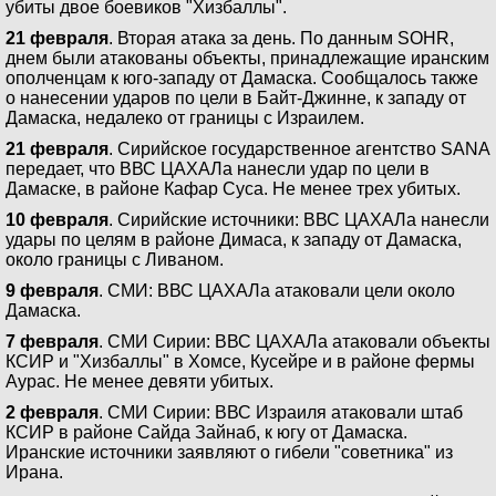
убиты двое боевиков "Хизбаллы".
21 февраля
. Вторая атака за день. По данным SOHR,
днем были атакованы объекты, принадлежащие иранским
ополченцам к юго-западу от Дамаска. Сообщалось также
о нанесении ударов по цели в Байт-Джинне, к западу от
Дамаска, недалеко от границы с Израилем.
21 февраля
. Сирийское государственное агентство SANA
передает, что ВВС ЦАХАЛа нанесли удар по цели в
Дамаске, в районе Кафар Суса. Не менее трех убитых.
10 февраля
. Сирийские источники: ВВС ЦАХАЛа нанесли
удары по целям в районе Димаса, к западу от Дамаска,
около границы с Ливаном.
9 февраля
. СМИ: ВВС ЦАХАЛа атаковали цели около
Дамаска.
7 февраля
. СМИ Сирии: ВВС ЦАХАЛа атаковали объекты
КСИР и "Хизбаллы" в Хомсе, Кусейре и в районе фермы
Аурас. Не менее девяти убитых.
2 февраля
. СМИ Сирии: ВВС Израиля атаковали штаб
КСИР в районе Сайда Зайнаб, к югу от Дамаска.
Иранские источники заявляют о гибели "советника" из
Ирана.