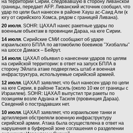
на территории Сирии, следовавшую в сторону ливанской
границы, передает AFP. Ливанский источник сообщил, что
удар по цели был нанесен в районе Хауш ас-Саид Али (к
югу от сирийского Хомса, рядом с границей Ливана).
20 июля
. SOHR: ЦАХАЛ нанес ракетные удары по
военным объектам в провинции Дараа, на юге Сирии.
14 июля
. Сирийские СМИ сообщают об ударе
израильского БПЛА по автомобилю боевиков "Хизбаллы"
на шоссе Дамаск – Бейрут.
14 июля
. ЦАХАЛ объявил о нанесении ударов по целям
на сирийской территории: в ответ на запуск БПЛА в
сторону Эйлата атаке подверглись штаб и военная
инфраструктура, используемые сирийской армией.
12 июля
. ЦАХАЛ заявляет, что был нанесен удар по цели
на юге Сирии, в районе Тасиль (около 10 км от границы с
Израилем). SOHR: ЦАХАЛ выпустил три ракеты по
позициям возле Адуана и Тасиля (провинция Дараа).
Сведений о пострадавших нет.
10 июля
. ЦАХАЛ заявляет, что израильские танки и
артиллерия обстреляли военную инфраструктуру
сирийской армии. Атака была осуществлена в ответ на
нарушения в буферной зоне соглашения о разделении