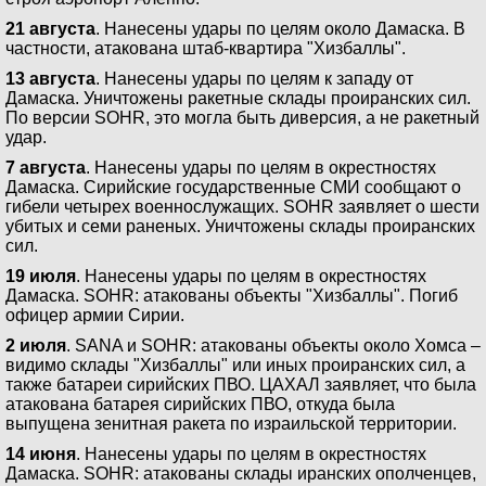
21 августа
. Нанесены удары по целям около Дамаска. В
частности, атакована штаб-квартира "Хизбаллы".
13 августа
. Нанесены удары по целям к западу от
Дамаска. Уничтожены ракетные склады проиранских сил.
По версии SOHR, это могла быть диверсия, а не ракетный
удар.
7 августа
. Нанесены удары по целям в окрестностях
Дамаска. Сирийские государственные СМИ сообщают о
гибели четырех военнослужащих. SOHR заявляет о шести
убитых и семи раненых. Уничтожены склады проиранских
сил.
19 июля
. Нанесены удары по целям в окрестностях
Дамаска. SOHR: атакованы объекты "Хизбаллы". Погиб
офицер армии Сирии.
2 июля
. SANA и SOHR: атакованы объекты около Хомса –
видимо склады "Хизбаллы" или иных проиранских сил, а
также батареи сирийских ПВО. ЦАХАЛ заявляет, что была
атакована батарея сирийских ПВО, откуда была
выпущена зенитная ракета по израильской территории.
14 июня
. Нанесены удары по целям в окрестностях
Дамаска. SOHR: атакованы склады иранских ополченцев,