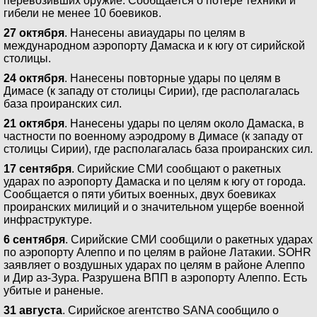
перевозивших оружие. Сообщается о потере техники и
гибели не менее 10 боевиков.
27 октября
. Нанесены авиаудары по целям в
международном аэропорту Дамаска и к югу от сирийской
столицы.
24 октября
. Нанесены повторные удары по целям в
Димасе (к западу от столицы Сирии), где располагалась
база проиранских сил.
21 октября
. Нанесены удары по целям около Дамаска, в
частности по военному аэродрому в Димасе (к западу от
столицы Сирии), где располагалась база проиранских сил.
17 сентября
. Сирийские СМИ сообщают о ракетных
ударах по аэропорту Дамаска и по целям к югу от города.
Сообщается о пяти убитых военных, двух боевиках
проиранских милиций и о значительном ущербе военной
инфраструктуре.
6 сентября
. Сирийские СМИ сообщили о ракетных ударах
по аэропорту Алеппо и по целям в районе Латакии. SOHR
заявляет о воздушных ударах по целям в районе Алеппо
и Дир аз-Зура. Разрушена ВПП в аэропорту Алеппо. Есть
убитые и раненые.
31 августа
. Сирийское агентство SANA сообщило о