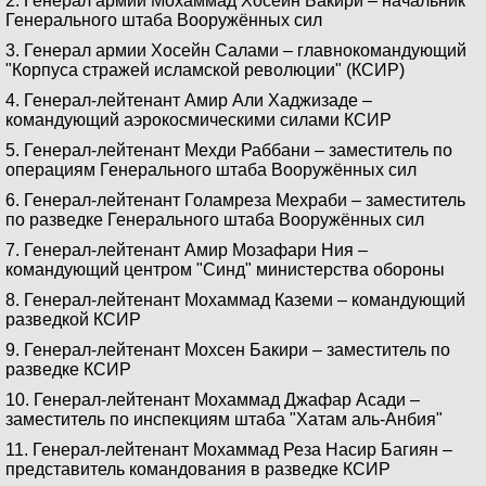
2. Генерал армии Мохаммад Хосейн Бакири – начальник
Генерального штаба Вооружённых сил
3. Генерал армии Хосейн Салами – главнокомандующий
"Корпуса стражей исламской революции" (КСИР)
4. Генерал-лейтенант Амир Али Хаджизаде –
командующий аэрокосмическими силами КСИР
5. Генерал-лейтенант Мехди Раббани – заместитель по
операциям Генерального штаба Вооружённых сил
6. Генерал-лейтенант Голамреза Мехраби – заместитель
по разведке Генерального штаба Вооружённых сил
7. Генерал-лейтенант Амир Мозафари Ния –
командующий центром "Синд" министерства обороны
8. Генерал-лейтенант Мохаммад Каземи – командующий
разведкой КСИР
9. Генерал-лейтенант Мохсен Бакири – заместитель по
разведке КСИР
10. Генерал-лейтенант Мохаммад Джафар Асади –
заместитель по инспекциям штаба "Хатам аль-Анбия"
11. Генерал-лейтенант Мохаммад Реза Насир Багиян –
представитель командования в разведке КСИР