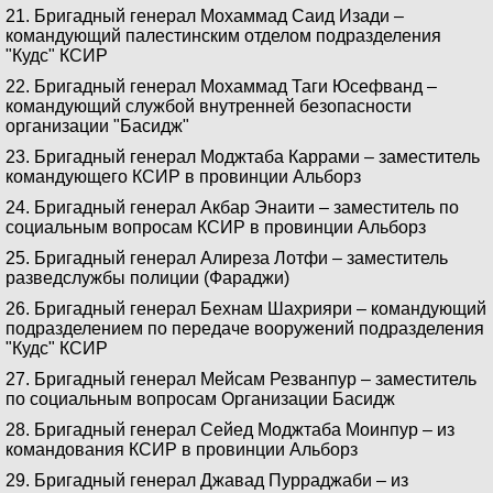
21. Бригадный генерал Мохаммад Саид Изади –
командующий палестинским отделом подразделения
"Кудс" КСИР
22. Бригадный генерал Мохаммад Таги Юсефванд –
командующий службой внутренней безопасности
организации "Басидж"
23. Бригадный генерал Моджтаба Каррами – заместитель
командующего КСИР в провинции Альборз
24. Бригадный генерал Акбар Энаити – заместитель по
социальным вопросам КСИР в провинции Альборз
25. Бригадный генерал Алиреза Лотфи – заместитель
разведслужбы полиции (Фараджи)
26. Бригадный генерал Бехнам Шахрияри – командующий
подразделением по передаче вооружений подразделения
"Кудс" КСИР
27. Бригадный генерал Мейсам Резванпур – заместитель
по социальным вопросам Организации Басидж
28. Бригадный генерал Сейед Моджтаба Моинпур – из
командования КСИР в провинции Альборз
29. Бригадный генерал Джавад Пурраджаби – из