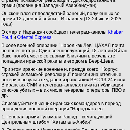
стражей исламской революции", дислоцированной в
Урмии (провинция Западный Азербайджан).
Он скончался от последствий ранений, полученных во
время 12-дневной войны с Израилем (13-24 июня 2025
года).
О смерти Наранджи сообщают телеграм-каналы
Khabar
Fouri
и
Oriental Express
.
В ходе военной операции "Народ как Лев" ЦАХАЛ почти
не понес потерь. Один военнослужащий, 18-летний Эйтан
Закс, погиб вместе со своими близкими в результате
попадания иранской ракеты в его дом в Беэр-Шеве.
При этом иранские военные и, прежде всего, "Корпус
стражей исламской революции" понесли значительные
потери в результате ударов израильских ВВС 13-24 июня.
В иранских СМИ и телеграм-каналах начата публикация
списков убитых – в их числе генералы, операторы ПВО и
др.
Список убитых высших иранских командиров в период
проведения военной операции "Народ как лев".
1. Генерал армии Гуламали Рашид – командующий
Центральным штабом "Хатам аль-Анбия"