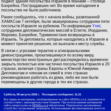
поджог здания посольства Израиля в Манаме – столице
Бахрейна. Пострадавших нет. Во время нападения в
посольстве не было работников.
Ранее сообщалось, что с начала войны, развязанной
ХАМАСом 7 октября, были эвакуированы сотрудники пяти
посольств Израиля за рубежом. По информации
Ynet
,
сотрудники дипломатических миссий в Египте, Иордании,
Марокко, Бахрейне, Туркменистане возвращены в
Израиль. Те дипломаты, которые находились в Израиле в
момент принятия решения, не выехали к месту службы.
В связи с угрозами терактов и атиизраильскими
демонстрациями, прокатившемуся по всему миру,
министерство иностранных дел распорядилось временно
закрыть полностью или частично посольства Израиля в 20
странах, включая страны Европы и Южной Америки.
Дипломатам и членам их семей в этих странах
рекомендовано работать из дома, либо же они были
перемещены в другие города в тех же странах.
Суббота, 08 августа 2026 г.
Последнее сообщение: 11:21
Все права на материалы, опубликованные на сайте NEWSru.co.il, охраняются в
соответствии с законодательством Израиля. При использовании материалов
сайта гиперссылка на
NEWSru.co.il
обязательна. Перепечатка эксклюзивных
статей без согласования запрещена. Использование фотоматериалов агентств