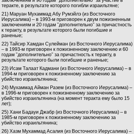
заключениям и 90 годам "дополнительно" за участие в
теракте, в результате которого погибли израильтяне;
21) Маруан Мухаммад Абу Румэйлэ (из Восточного
Иерусалима) – в 1993-м приговорен к двум пожизненным
заключениям и 20 годам "дополнительно" за причастность
к теракту, в результате которого были погибшие и
раненые;
22) Тайсир Хамдан Сулейман (из Восточного Иерусалима)
– в 1993-м приговорен к пожизненному заключению и 60
годам "дополнительно" за причастность к теракту, в
результате которого были погибшие и раненые;
23) Исам Талаат Кадмани (из Восточного Иерусалима) – в
1994-м приговорен к пожизненному заключению за
убийство израильтянина;
24) Мухаммад Айман Разем (из Восточного Иерусалима) –
в 1996-м приговорен к пожизненному заключению за
убийство израильтянина (на момент теракта ему было 15
лет);
25) Хани Бадауи Джабр (из Восточного Иерусалима) – в
1985-м приговорен к пожизненному заключению за
убийство израильтянина;
26) Хазм Мухаммад Асалия (из Восточного Иерусалима) –