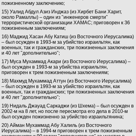
пожизненному заключению;
15) Уалид Абдул Азиз Инджаз (из Хирбет Бани Харит,
около Рамаллы) – один из "инженеров смерти"
террористической организации ХАМАС; приговорен к 36
пожизненным заключениям;
16) Маджид Хасан Абу Катиш (из Восточного Иерусалима)
– был осужден в 1993-м за убийство израильтян, как
военных, так и гражданских, три пожизненных заключения
и 40 лет "дополнительно";
17) Муса Мухаммад Акари (из Восточного Иерусалима) –
был осужден в 1993-м за убийства израильтян,
приговорен к трем пожизненным заключениям;
18) Махмуд Мухаммад Аттун (из Восточного Иерусалима)
– был осужден в 1993-м за убийство израильтян, как
военных, так и гражданских; три пожизненных заключения
и 40 лет "дополнительно";
19) Нидаль Джауад Саркаджи (из Шхема) – был осужден в
2002-м на 8 лет, но после пересмотра его дела в 2010-м
был осужден пожизненно за убийство израильтянина;
20) Айман Мухаммад Абу Халиль (из Восточного
Иерусалима) – в 1994-м приговорен к трем пожизненным