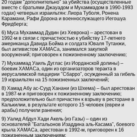
20 годам "дополнительно" за убийства (осуществленные
вместе с братьями Джауадом и Мухаммадом в 1990-1993
годах) четверых израильтян: Лиора Туболя, Ронена
Карамани, Рафи Дорона и военнослужащего Иегошуа
Фридберга;
6) Муса Мухаммад Дудин (из Хеврона) – арестован в
1992-м в связи с причастностью к убийству 17-летнего
американца Давида Бойма и солдата Юваля Тутанжи,
был активистом ХАМАСа, занимался закупкой
вооружений; приговорен к пожизненному заключению;
7) Мухаммад Уаиль Дуглас (из Иорданской долины) –
боевик ХАМАСа, один из организаторов теракта в
иерусалимской пиццерии "Сбарро", осужденный за гибель
19 израильтян на 15 пожизненных заключений;
8) Хамад Абу ас-Сууд Ханани (из Шхема) – был арестован
в 1987-м и приговорен к пожизненному заключению;
предположительно был причастен к взрыву в ресторане в
Калькилии, в результате которого 15 человек (евреи и
арабы) получили ранения;
9) Уалид Абдул Хади Акель (из Газы) – один из
основателей "Батальонов Изаддина аль-Касама", боевого
крыла ХАМАСа, арестован в 1992-м, приговорен к 16
пожизненным заключениям;