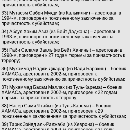
причастность к убийствам;
33) Мутасэм Сабри Мукди (из Калькилии) – арестован в
1994-м, приговорен к пожизненному заключению за
причастность к убийствам;
34) Абдул Хаким Азиз (из Бейт Даджана) – арестован в
1993-м, приговорен к пожизненному заключению за
причастность к убийствам;
35) Раби Салама Зааль (из Бейт Ханины) – арестован в
1998-м, приговорен к 27 годам тюрьмы за причастность к
террору;
36) Мухаммад Наджи Джарар (из Вади Баракин) – боевик
ХАМАСа, арестован в 2002-м, приговорен к
пожизненному заключению за причастность к убийствам;
37) Мухаммад Басам Маллах (из Туль-Карема) – боевик
ХАМАСа, арестован в 2002-м, приговорен к 22 годам
тюрьмы за причастность к террору;
38) Насер Сами Ятаймэ (из Туль-Карема) – боевик
ХАМАСа, арестован в 2002-м, приговорен к 29
пожизненным заключениям за причастность к убийствам;
39) Тарик Зэйяд аль-Раджаби (из Хеврона) – боевик
ХАМАСа, арестован в 2003-м, приговорен к 21 году