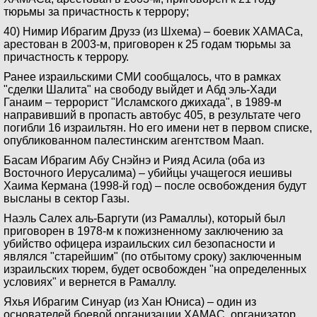
тюрьмы за причастность к террору;
40) Нимир Ибрагим Друзэ (из Шхема) – боевик ХАМАСа,
арестован в 2003-м, приговорен к 25 годам тюрьмы за
причастность к террору.
Ранее израильскими СМИ сообщалось, что в рамках
"сделки Шалита" на свободу выйдет и Абд эль-Хади
Ганаим – террорист "Исламского джихада", в 1989-м
направивший в пропасть автобус 405, в результате чего
погибли 16 израильтян. Но его имени нет в первом списке,
опубликованном палестинским агентством Maan.
Басам Ибрагим Абу Снэйнэ и Рияд Асила (оба из
Восточного Иерусалима) – убийцы учащегося иешивы
Хаима Кермана (1998-й год) – после освобождения будут
высланы в сектор Газы.
Наэль Салех аль-Баргути (из Рамаллы), который был
приговорен в 1978-м к пожизненному заключению за
убийство офицера израильских сил безопасности и
являлся "старейшим" (по отбытому сроку) заключенным
израильских тюрем, будет освобожден "на определенных
условиях" и вернется в Рамаллу.
Яхья Ибрагим Синуар (из Хан Юниса) – один из
основателей боевой организации ХАМАС, организатор