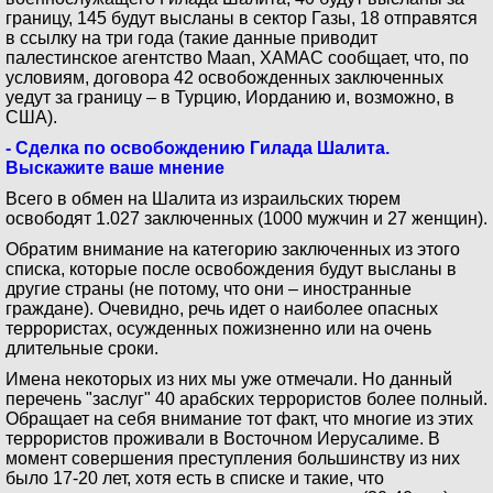
границу, 145 будут высланы в сектор Газы, 18 отправятся
в ссылку на три года (такие данные приводит
палестинское агентство Maan, ХАМАС сообщает, что, по
условиям, договора 42 освобожденных заключенных
уедут за границу – в Турцию, Иорданию и, возможно, в
США).
- Сделка по освобождению Гилада Шалита.
Выскажите ваше мнение
Всего в обмен на Шалита из израильских тюрем
освободят 1.027 заключенных (1000 мужчин и 27 женщин).
Обратим внимание на категорию заключенных из этого
списка, которые после освобождения будут высланы в
другие страны (не потому, что они – иностранные
граждане). Очевидно, речь идет о наиболее опасных
террористах, осужденных пожизненно или на очень
длительные сроки.
Имена некоторых из них мы уже отмечали. Но данный
перечень "заслуг" 40 арабских террористов более полный.
Обращает на себя внимание тот факт, что многие из этих
террористов проживали в Восточном Иерусалиме. В
момент совершения преступления большинству из них
было 17-20 лет, хотя есть в списке и такие, что