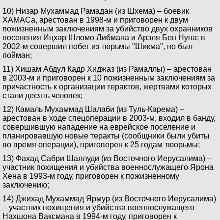
10) Низар Мухаммад Рамадан (из Шхема) – боевик
ХАМАСа, арестован в 1998-м и приговорен к двум
пожизненным заключениям за убийство двух охранников
поселения Ицхар Шломо Либмана и Арэля Бен Нуна; в
2002-м совершил побег из тюрьмы "Шикма", но был
пойман;
11) Хишам Абдул Кадр Хиджаз (из Рамаллы) – арестован
в 2003-м и приговорен к 10 пожизненным заключениям за
причастность к организации терактов, жертвами которых
стали десять человек;
12) Камаль Мухаммад Шалаби (из Туль-Карема) –
арестован в ходе спецоперации в 2003-м, входил в банду,
совершившую нападение на еврейское поселение и
планировавшую новые теракты (сообщники были убиты
во время операции), приговорен к 25 годам тюорьмы;
13) Фахад Сабри Шаллуди (из Восточного Иерусалима) –
участник похищения и убийства военнослужащего Ярона
Хена в 1993-м году, приговорен к пожизненному
заключению;
14) Джихад Мухаммад Ярмур (из Восточного Иерусалима)
– участник похищения и убийства военнослужащего
Нахшона Ваксмана в 1994-м году, приговорен к