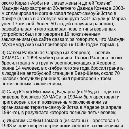
около Кирьят-Арбы на глазах жены и детей "физик"
Маджди Амр застрелил 28-летнего Давида Коэна; в 2003-
м спланировал и организовал теракт-самоубийство в
Хайфе (взрыв в автобусе маршрута №37 на улице Мориа
унес 17 жизней, более 50 людей получили ранения);
разрабатывал и изготавливал новые типы взрывных
устройств; был приговорен к 19 пожизненным
заключениям (на сайте qassam.ps говорится, что Маджди
Мухаммад Амр был приговорен к 1080 годам тюрьмы).
3) Салем Раджаб ас-Сарсур (из Хеврона) – боевик
ХАМАСа: в 1998-м убил раввина Шломо Раанана, позже
бросил гранату в группу военнослужащих в Хевроне,
ранив 14 человек, в октябре того же года бросил гранаты
в людей на автобусной станции в Беэр-Шеве, около 70
человек получили ранения; был приговорен к трем
пожизненным заключениям;
4) Саид Юсуф Мухаммад Бадарна (их Ябуда) – один из
лидеров боевиков ХАМАСа, в 1994-м был арестован и
приговорен к пяти пожизненным заключениям за
организацию теракта-самоубийства в Хадере (в апреле
1994-го), в результате которого погибли пять человек;
5) Ибрагим Салим Шамасна (из Катаны) – арестован в
1993-м, приговорен к трем пожизненным заключениям и