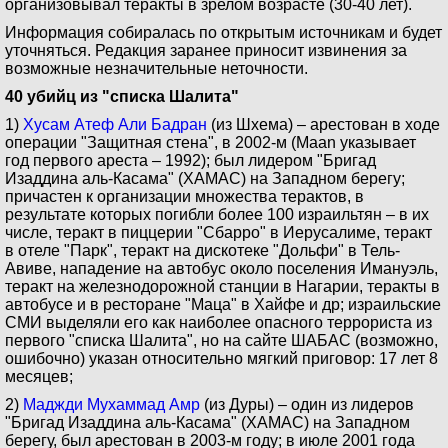
организовывал теракты в зрелом возрасте (30-40 лет).
Информация собиралась по открытым источникам и будет
уточняться. Редакция заранее приносит извинения за
возможные незначительные неточности.
40 убийц из "списка Шалита"
1)
Хусам Атеф Али Бадран
(из Шхема) – арестован в ходе
операции "Защитная стена", в 2002-м (Maan указывает
год первого ареста – 1992); был лидером "Бригад
Изаддина аль-Касама" (ХАМАС) на Западном берегу;
причастен к организации множества терактов, в
результате которых погибли более 100 израильтян – в их
числе, теракт в пиццерии "Сбарро" в Иерусалиме, теракт
в отеле "Парк", теракт на дискотеке "Дольфи" в Тель-
Авиве, нападение на автобус около поселения Имануэль,
теракт на железнодорожной станции в Нагарии, теракты в
автобусе и в ресторане "Маца" в Хайфе и др; израильские
СМИ выделяли его как наиболее опасного террориста из
первого "списка Шалита", но на сайте ШАБАС (возможно,
ошибочно) указан относительно мягкий приговор: 17 лет 8
месяцев;
2)
Маджди Мухаммад Амр
(из Дуры) – один из лидеров
"Бригад Изаддина аль-Касама" (ХАМАС) на Западном
берегу, был арестован в 2003-м году; в июле 2001 года