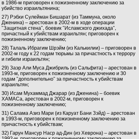
в 1986-м приговорен к пожизненному заключению за
убийство израильтянина;
27) Рэбхи Сулейман Бишарат (из Таммуна, около
Дженина) – арестован в 2002-м в ходе операции
"Защитная стена", боевик "Исламского джихада",
причастный к убийствам израильтян; приговорен к
пожизненному заключению;
28) Талаль Ибрагим Шрэйм (из Калькилии) – приговорен в
2002-м году к 22 годам тюрьмы за причастность к террору
и гибели израильтян;
29) Заэр Али Муса Джибриль (из Сальфита) – арестован в
1993-м, приговорен к пожизненному заключению и 30
годам "дополнительно" за причастность к убийствам
израильтян;
30) Исам Мухаммад Джарар (из Дженина) – боевик
ХАМАСа, арестован в 2002-м, приговорен к
пожизненному заключению;
31) Салама Азиз Мари (из Каруат Бани Зэйд) – арестован
в 1993-м, приговорен к пожизненному заключению за
причастность к убийствам;
32) Гарун Мансур Наср ад-Дин (из Хеврона) – арестован в
1992-м, приговорен к пожизненному заключению за