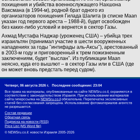
похищения и убийства военнослужащего Нахшона
Ваксмана (в 1994-м), родной брат одного из
организаторов похищения Гилада Шалита (в списке Maan
указан год первого ареста – 1988-й), будет освобожден
без каких-либо условий и вернется в сектор Газы.
Ахмад Мустафа Наджар (уроженец США) – убийца трех
израильтян (принимал участие в шести вооруженных
нападениях за годы "интифады аль-Аксы"), арестованный
в 2003-м году и приговоренный к трем пожизненным
заключениям, будет "выслан". Из публикации Maan
неясно, куда его вышлют – в сектор Газы или в США (где
он может вновь предстать перед судом).
Четверг, 06 августа 2026 г.
Последнее сообщение: 23:04
Все права на материалы, опубликованные на сайте NEWSru.co.il, охраняются в
соответствии с законодательством Израиля. При использовании материалов
сайта гиперссылка на
NEWSru.co.il
обязательна. Перепечатка эксклюзивных
статей без согласования запрещена. Использование фотоматериалов агентств
не разрешается.
Состав редакции
Обратная связь
Подписка на новости (RSS)
Price List (MS Word file)
© NEWSru.co.il: новости Израиля 2005-2026