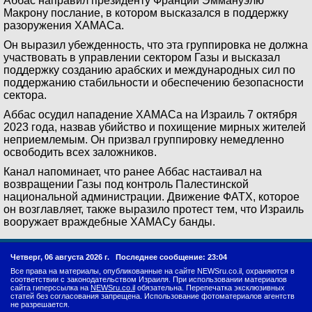
Аббас направил президенту Франции Эммануэлю
Макрону послание, в котором высказался в поддержку
разоружения ХАМАСа.
Он выразил убежденность, что эта группировка не должна
участвовать в управлении сектором Газы и высказал
поддержку созданию арабских и международных сил по
поддержанию стабильности и обеспечению безопасности
сектора.
Аббас осудил нападение ХАМАСа на Израиль 7 октября
2023 года, назвав убийство и похищение мирных жителей
неприемлемым. Он призвал группировку немедленно
освободить всех заложников.
Канал напоминает, что ранее Аббас настаивал на
возвращении Газы под контроль Палестинской
национальной администрации. Движение ФАТХ, которое
он возглавляет, также выразило протест тем, что Израиль
вооружает враждебные ХАМАСу банды.
Четверг, 06 августа 2026 г.
Последнее сообщение: 23:04
Все права на материалы, опубликованные на сайте NEWSru.co.il, охраняются в
соответствии с законодательством Израиля. При использовании материалов
сайта гиперссылка на
NEWSru.co.il
обязательна. Перепечатка эксклюзивных
статей без согласования запрещена. Использование фотоматериалов агентств
не разрешается.