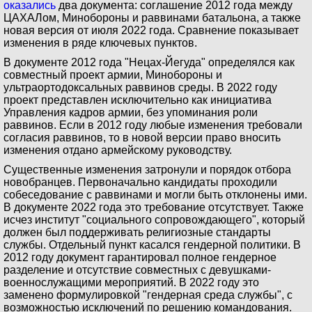
оказались
два документа: соглашение 2012 года между
ЦАХАЛом, Минобороны и раввинами батальона, а также
новая версия от июля 2022 года. Сравнение показывает
изменения в ряде ключевых пунктов.
В документе 2012 года "Нецах-Йегуда" определялся как
совместный проект армии, Минобороны и
ультраортодоксальных раввинов среды. В 2022 году
проект представлен исключительно как инициатива
Управления кадров армии, без упоминания роли
раввинов. Если в 2012 году любые изменения требовали
согласия раввинов, то в новой версии право вносить
изменения отдано армейскому руководству.
Существенные изменения затронули и порядок отбора
новобранцев. Первоначально кандидаты проходили
собеседование с раввинами и могли быть отклонены ими.
В документе 2022 года это требование отсутствует. Также
исчез институт "социального сопровождающего", который
должен был поддерживать религиозные стандарты
службы. Отдельный пункт касался гендерной политики. В
2012 году документ гарантировал полное гендерное
разделение и отсутствие совместных с девушками-
военнослужащими мероприятий. В 2022 году это
заменено формулировкой "гендерная среда службы", с
возможностью исключений по решению командования.