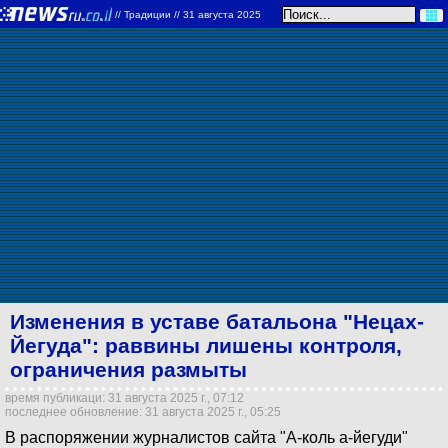
//
Традиции
// 31 августа 2025
Изменения в уставе батальона "Нецах-
Йегуда": раввины лишены контроля,
ограничения размыты
время публикаци: 31 августа 2025 г., 07:12
последнее обновление: 31 августа 2025 г., 05:25
В распоряжении журналистов сайта "А-коль а-йегуди"