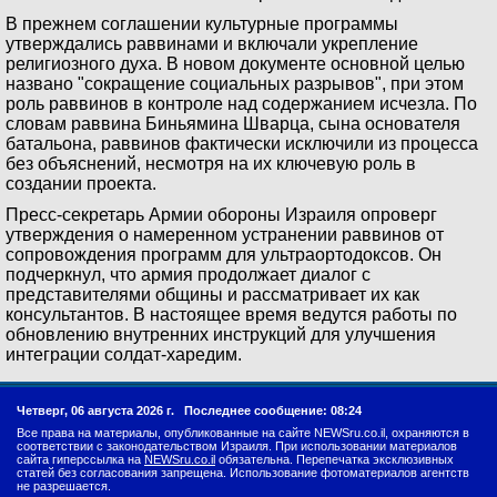
В прежнем соглашении культурные программы
утверждались раввинами и включали укрепление
религиозного духа. В новом документе основной целью
названо "сокращение социальных разрывов", при этом
роль раввинов в контроле над содержанием исчезла. По
словам раввина Биньямина Шварца, сына основателя
батальона, раввинов фактически исключили из процесса
без объяснений, несмотря на их ключевую роль в
создании проекта.
Пресс-секретарь Армии обороны Израиля опроверг
утверждения о намеренном устранении раввинов от
сопровождения программ для ультраортодоксов. Он
подчеркнул, что армия продолжает диалог с
представителями общины и рассматривает их как
консультантов. В настоящее время ведутся работы по
обновлению внутренних инструкций для улучшения
интеграции солдат-харедим.
Четверг, 06 августа 2026 г.
Последнее сообщение: 08:24
Все права на материалы, опубликованные на сайте NEWSru.co.il, охраняются в
соответствии с законодательством Израиля. При использовании материалов
сайта гиперссылка на
NEWSru.co.il
обязательна. Перепечатка эксклюзивных
статей без согласования запрещена. Использование фотоматериалов агентств
не разрешается.