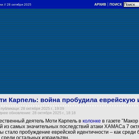
АРХИВ
ПОИСК
ции
// 28 октября 2025
ти Карпель: война пробудила еврейскую 
публикаци: 28 октября 2025 г., 19:09
нее обновление: 28 октября 2025 г., 18:18
ственный деятель Моти Карпель в
колонке
в газете "Макор
й из самых значительных последствий атаки ХАМАСа 7 ок
ы стало пробуждение еврейской идентичности – как среди
и среди остальных израильтян.