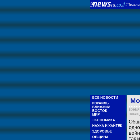
//
Тради
ВСЕ НОВОСТИ
Мо
ИЗРАИЛЬ
БЛИЖНИЙ
время 
ВОСТОК
послед
МИР
ЭКОНОМИКА
Обще
НАУКА И ХАЙТЕК
одно
ЗДОРОВЬЕ
войн
ОБЩИНА
так 