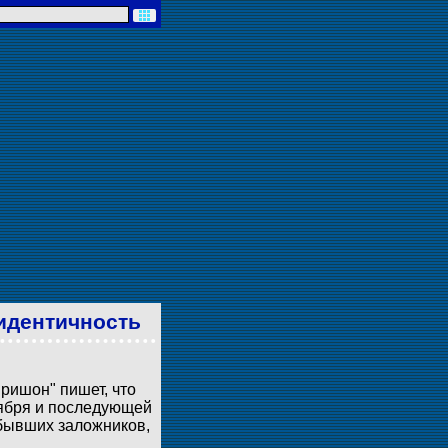
идентичность
 ришон" пишет, что
тября и последующей
 бывших заложников,