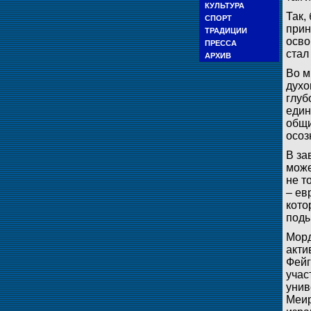
КУЛЬТУРА
Так,
СПОРТ
прин
ТРАДИЦИИ
осво
ПРЕССА
стал
АРХИВ
Во м
духо
глуб
един
общи
осоз
В за
може
не т
– ев
кото
поды
Морд
акти
Фейг
учас
унив
Меир