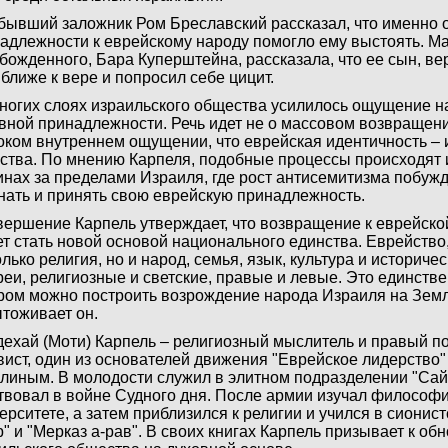
 бывший заложник Ром Бреславский рассказал, что именно
адлежности к еврейскому народу помогло ему выстоять. Ма
божденного, Бара Куперштейна, рассказала, что ее сын, ве
 ближе к вере и попросил себе цицит.
ногих слоях израильского общества усилилось ощущение н
вной принадлежности. Речь идет не о массовом возвращении
оком внутреннем ощущении, что еврейская идентичность – 
ства. По мнению Карпеля, подобные процессы происходят 
нах за пределами Израиля, где рост антисемитизма побуж
нать и принять свою еврейскую принадлежность.
вершение Карпель утверждает, что возвращение к еврейско
т стать новой основой национального единства. Еврейство, 
олько религия, но и народ, семья, язык, культура и историче
реи, религиозные и светские, правые и левые. Это единств
ром можно построить возрождение народа Израиля на Земл
тоживает он.
ехай (Моти) Карпель – религиозный мыслитель и правый п
вист, один из основателей движения "Еврейское лидерство
линым. В молодости служил в элитном подразделении "Сайе
твовал в войне Судного дня. После армии изучал философ
ерситете, а затем приблизился к религии и учился в сионис
" и "Мерказ а-рав". В своих книгах Карпель призывает к о