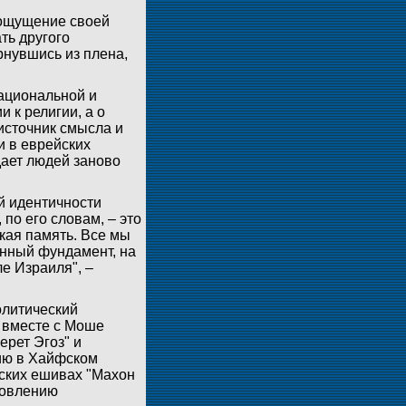
 ощущение своей
ть другого
рнувшись из плена,
ациональной и
 к религии, а о
источник смысла и
и в еврейских
дает людей заново
й идентичности
по его словам, – это
ская память. Все мы
енный фундамент, на
е Израиля", –
олитический
" вместе с Моше
рет Эгоз" и
ию в Хайфском
тских ешивах "Махон
бновлению