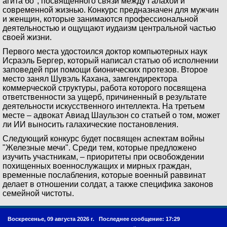
агита бо", посвященного связи между Галахой и
современной жизнью. Конкурс предназначен для мужчин
и женщин, которые занимаются профессиональной
деятельностью и ощущают иудаизм центральной частью
своей жизни.
Первого места удостоился доктор компьютерных наук
Исраэль Бергер, который написал статью об исполнении
заповедей при помощи бионических протезов. Второе
место занял Шувэль Кахана, замгендиректора
коммерческой структуры, работа которого посвящена
ответственности за ущерб, причиненный в результате
деятельности искусственного интеллекта. На третьем
месте – адвокат Авиад Шаульзон со статьей о том, может
ли ИИ выносить галахические постановления.
Следующий конкурс будет посвящен аспектам войны
"Железные мечи". Среди тем, которые предложено
изучить участникам, – приоритеты при освобождении
похищенных военнослужащих и мирных граждан,
временные послабления, которые военный раввинат
делает в отношении солдат, а также специфика законов
семейной чистоты.
Воскресенье, 09 августа 2026 г.
Последнее сообщение: 17:29