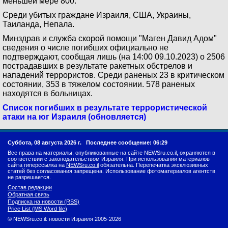
меньшей мере 800.
Среди убитых граждане Израиля, США, Украины,
Таиланда, Непала.
Минздрав и служба скорой помощи "Маген Давид Адом"
сведения о числе погибших официально не
подтверждают, сообщая лишь (на 14:00 09.10.2023) о 2506
пострадавших в результате ракетных обстрелов и
нападений террористов. Среди раненых 23 в критическом
состоянии, 353 в тяжелом состоянии. 578 раненых
находятся в больницах.
Список погибших в результате террористической
атаки на юг Израиля (обновляется)
Суббота, 08 августа 2026 г.
Последнее сообщение: 06:29
Все права на материалы, опубликованные на сайте NEWSru.co.il, охраняются в
соответствии с законодательством Израиля. При использовании материалов
сайта гиперссылка на
NEWSru.co.il
обязательна. Перепечатка эксклюзивных
статей без согласования запрещена. Использование фотоматериалов агентств
не разрешается.
Состав редакции
Обратная связь
Подписка на новости (RSS)
Price List (MS Word file)
© NEWSru.co.il: новости Израиля 2005-2026