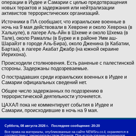
операции в Иудее и Самарии с целью предотвращения
новых терактов и задержания или нейтрализации
активистов террористических организаций.
Источники в ПА сообщают, что израильские военные в
ночь на 9 мая действовали в Хевроне и около Хеврона (в
Хальхуле), в лагере Аль-Айн в Шхеме и около Шхема (в
Тале), около Рамаллы (в Бурке и в районе Умм аш-
Шарайэт в городе Аль-Бира), около Дженина (в Кабатии,
Бартаа), в лагере Акабат Джабр (на южной окраине
Иерихона).
Происходили столкновения. Есть раненые с палестинской
стороны. Задержаны подозреваемые.
О пострадавших среди израильских военных в Иудее и
Самарии официальных сведений нет.
Общее число задержанных по подозрению в
террористической деятельности уточняется.
ЦАХАЛ пока не комментирует события в Иудее и
Самарии, происходившие в ночь на 9 мая.
Суббота, 08 августа 2026 г.
Последнее сообщение: 20:20
Все права на материалы, опубликованные на сайте NEWSru.co.il, охраняются в
соответствии с законодательством Израиля. При использовании материалов