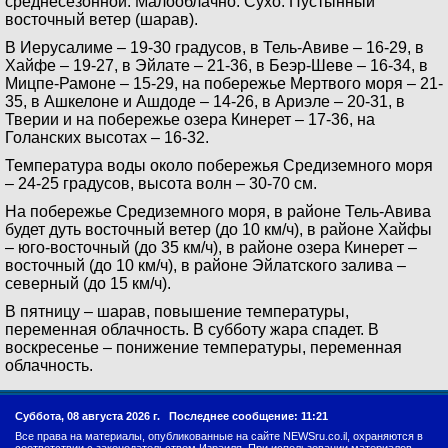
среднесезонной. Малооблачно. Сухо. Пустынный
восточный ветер (шарав).
В Иерусалиме – 19-30 градусов, в Тель-Авиве – 16-29, в
Хайфе – 19-27, в Эйлате – 21-36, в Беэр-Шеве – 16-34, в
Мицпе-Рамоне – 15-29, на побережье Мертвого моря – 21-
35, в Ашкелоне и Ашдоде – 14-26, в Ариэле – 20-31, в
Тверии и на побережье озера Кинерет – 17-36, на
Голанских высотах – 16-32.
Температура воды около побережья Средиземного моря
– 24-25 градусов, высота волн – 30-70 см.
На побережье Средиземного моря, в районе Тель-Авива
будет дуть восточный ветер (до 10 км/ч), в районе Хайфы
– юго-восточный (до 35 км/ч), в районе озера Кинерет –
восточный (до 10 км/ч), в районе Эйлатского залива –
северный (до 15 км/ч).
В пятницу – шарав, повышение температуры,
переменная облачность. В субботу жара спадет. В
воскресенье – понижение температуры, переменная
облачность.
Суббота, 08 августа 2026 г.
Последнее сообщение: 11:21
Все права на материалы, опубликованные на сайте NEWSru.co.il, охраняются в