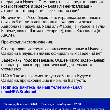
операции в Иудее и Самарии с целью предотвращения
новых терактов и задержания или нейтрализации
активистов террористических организаций.
Источники в ПА сообщают, что израильские военные в
ночь на 9 августа действовали в Хевроне и около
Хеврона (в Таркумии, Уади аль-Харие), в Тубасе, в Туль-
Кареме, около Шхема (в Усарине), около Калькилии (в
Хабле).
Происходили столкновения.
О пострадавших среди израильских военных в Иудее и
Самарии минувшей ночью официальных сведений нет.
Задержаны подозреваемые. Общее число задержанных
по подозрению в террористической деятельности
уточняется.
ЦАХАЛ пока не комментирует события в Иудее и
Самарии, происходившие в ночь на 9 августа.
Подписывайтесь на наш телеграм-канал
t.me/NEWSruIsrael
Пятница, 07 августа 2026 г.
Последнее сообщение: 12:00
Все права на материалы, опубликованные на сайте NEWSru.co.il, охраняются в