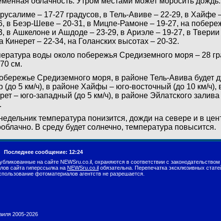
менная облачность. Утром местами может моросить дождь.
русалиме – 17-27 градусов, в Тель-Авиве – 22-29, в Хайфе –
6, в Беэр-Шеве – 20-31, в Мицпе-Рамоне – 19-27, на побер
3, в Ашкелоне и Ашдоде – 23-29, в Ариэле – 19-27, в Твери
а Кинерет – 22-34, на Голанских высотах – 20-32.
ература воды около побережья Средиземного моря – 28 гр
-70 см.
обережье Средиземного моря, в районе Тель-Авива будет д
р (до 5 км/ч), в районе Хайфы – юго-восточный (до 10 км/ч),
рет – юго-западный (до 5 км/ч), в районе Эйлатского залива
.
недельник температура понизится, дожди на севере и в цент
облачно. В среду будет солнечно, температура повысится.
г.
Последнее сообщение: 12:24
убликованные на сайте NEWSru.co.il, охраняются в соответствии с законодательством
лов сайта гиперссылка на
NEWSru.co.il
обязательна. Перепечатка эксклюзивных стате
спользование фотоматериалов агентств не разрешается.
раиля 2005-2026