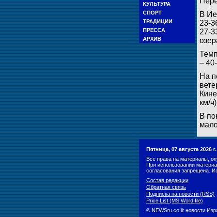
Пере
КУЛЬТУРА
СПОРТ
В Ие
ТРАДИЦИИ
23-3
ПРЕССА
27-3
АРХИВ
озер
Темп
– 40
На п
вете
Кине
км/ч)
В по
мало
Пятница, 07 августа 2026 
Все права на материалы, оп
При использовании материа
согласования запрещена. И
Состав редакции
Обратная связь
Подписка на новости (RSS)
Price List (MS Word file)
© NEWSru.co.il: новости Из