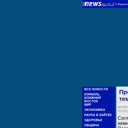
//
Израи
ВСЕ НОВОСТИ
Пр
ИЗРАИЛЬ
те
БЛИЖНИЙ
ВОСТОК
МИР
время 
ЭКОНОМИКА
послед
НАУКА И ХАЙТЕК
Согл
ЗДОРОВЬЕ
немн
ОБЩИНА