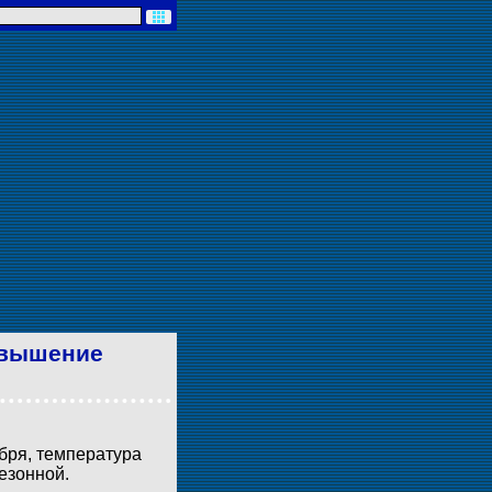
овышение
бря, температура
езонной.