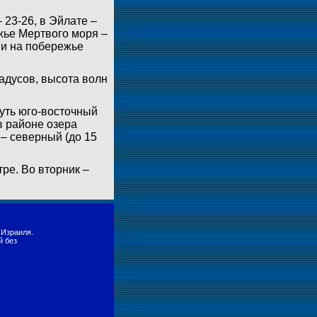
 23-26, в Эйлате –
ежье Мертвого моря –
и и на побережье
адусов, высота волн
уть юго-восточный
 в районе озера
 – северный (до 15
ре. Во вторник –
 Израиля.
й без