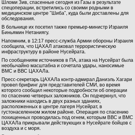
Шломи Зив, спасенные сегодня из Газы в результате
спецоперации, встретились со своими родными в
медицинском центре "Шиба", куда были доставлены для
обследования.
В больнице их посетил также премьер-министр Израиля
Биньямин Нетаниягу.
Напомним, в 12:17 пресс-служба Армии обороны Израиля
сообщила, что ЦАХАЛ атаковал террористическую
инфраструктуру в районе Нусейрата.
По сообщениям источников в ПА, атака на Нусейрат была
необычайно масштабна и сочетала удары, наносимые
ВМС и ВВС ЦАХАЛа.
Пресс-секретарь ЦАХАЛа контр-адмирал Даниэль Хагари
провел брифинг для представителей СМИ, во время
которого сообщил некоторые подробности об операции
по спасению четверых заложников. Он подчеркнул, что
заложники находись в двух разных зданиях,
расположенных в центре лагеря Нусейрат, в
густонаселенном жилом районе. Операция по спасению
похищенных проводилась под огнем, которым ВВС и ВМС
ЦАХАЛа прикрывали действующих в Нусейрате бойцов с
воздуха и с моря.