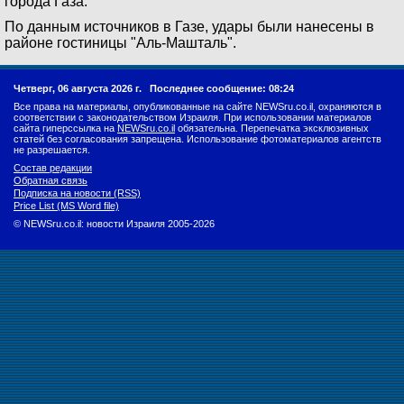
города Газа.
По данным источников в Газе, удары были нанесены в
районе гостиницы "Аль-Машталь".
Четверг, 06 августа 2026 г.
Последнее сообщение: 08:24
Все права на материалы, опубликованные на сайте NEWSru.co.il, охраняются в
соответствии с законодательством Израиля. При использовании материалов
сайта гиперссылка на
NEWSru.co.il
обязательна. Перепечатка эксклюзивных
статей без согласования запрещена. Использование фотоматериалов агентств
не разрешается.
Состав редакции
Обратная связь
Подписка на новости (RSS)
Price List (MS Word file)
© NEWSru.co.il: новости Израиля 2005-2026