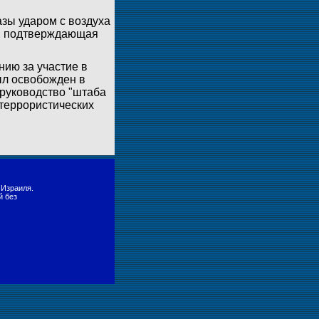
зы ударом с воздуха
я, подтверждающая
нию за участие в
ыл освобожден в
 руководство "штаба
террористических
 Израиля.
й без