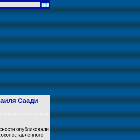
аиля Саади
сности опубликовали
сокопоставленного