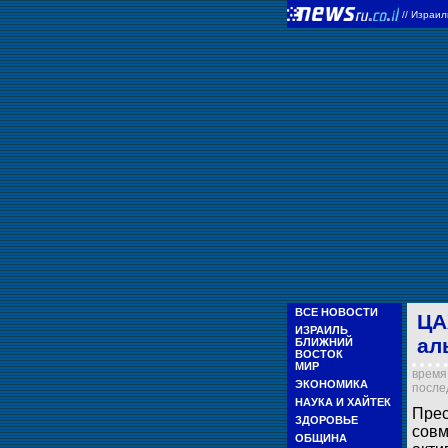
//
Израи
ВСЕ НОВОСТИ
ЦА
ИЗРАИЛЬ
ал
БЛИЖНИЙ
ВОСТОК
МИР
время 
ЭКОНОМИКА
послед
НАУКА И ХАЙТЕК
Прес
ЗДОРОВЬЕ
совм
ОБЩИНА