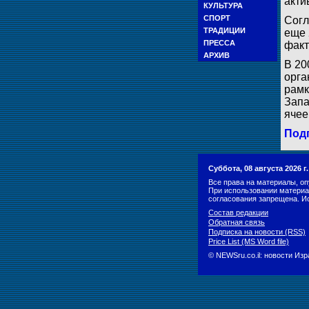
акти
КУЛЬТУРА
СПОРТ
Согл
ТРАДИЦИИ
еще 
ПРЕССА
факт
АРХИВ
В 20
орга
рамк
Запа
ячее
Подп
Суббота, 08 августа 2026 
Все права на материалы, оп
При использовании материа
согласования запрещена. И
Состав редакции
Обратная связь
Подписка на новости (RSS)
Price List (MS Word file)
© NEWSru.co.il: новости Из