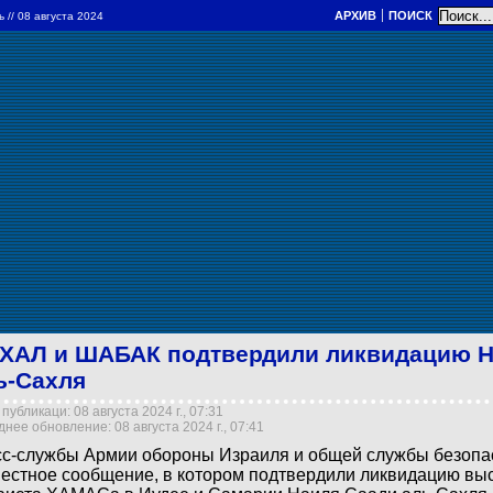
АРХИВ
ПОИСК
ль
// 08 августа 2024
ХАЛ и ШАБАК подтвердили ликвидацию Н
ь-Сахля
публикаци: 08 августа 2024 г., 07:31
нее обновление: 08 августа 2024 г., 07:41
с-службы Армии обороны Израиля и общей службы безопа
естное сообщение, в котором подтвердили ликвидацию вы