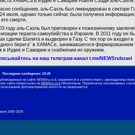
виста ХАМАСа в Иудее и Самарии Наиля Саади аль-Сахля.
асно сообщению, аль-Сахль был ликвидирован в секторе Га
24 июля, однако только сейчас была получена информаци
 его смерти.
03 году аль-Сахль был приговорен к пожизненному заключе
низации теракта-самоубийства в Израиле. В 2011 году он б
ах сделки Шалита и выдворен в Газу. С тех пор он входил в
дного берега" в ХАМАСе, занимавшегося формированием 
к в Иудее и Самарии и снабжении их оружием.
исывайтесь на наш телеграм-канал t.me/NEWSruIsrael
г.
Последнее сообщение: 23:25
убликованные на сайте NEWSru.co.il, охраняются в соответствии с законодательством
лов сайта гиперссылка на
NEWSru.co.il
обязательна. Перепечатка эксклюзивных стате
спользование фотоматериалов агентств не разрешается.
раиля 2005-2026