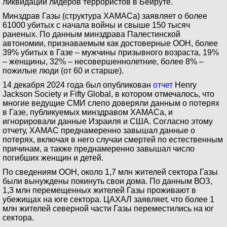
ликвидации лидеров террористов в Бейруте.
Минздрав Газы (структура ХАМАСа) заявляет о более
61000 убитых с начала войны и свыше 150 тысяч
раненых. По данным минздрава Палестинской
автономии, признаваемым как достоверные ООН, более
39% убитых в Газе – мужчины призывного возраста, 19%
– женщины, 32% – несовершеннолетние, более 8% –
пожилые люди (от 60 и старше).
14 декабря 2024 года был опубликован
отчет
Henry
Jackson Society и Fifty Global, в котором отмечалось, что
многие ведущие СМИ слепо доверяли данным о потерях
в Газе, публикуемых минздравом ХАМАСа, и
игнорировали данные Израиля и США. Согласно этому
отчету, ХАМАС преднамеренно завышал данные о
потерях, включая в него случаи смертей по естественным
причинам, а также преднамеренно завышал число
погибших женщин и детей.
По сведениям ООН, около 1,7 млн жителей сектора Газы
были вынуждены покинуть свои дома. По данным ВОЗ,
1,3 млн перемещенных жителей Газы проживают в
убежищах на юге сектора. ЦАХАЛ заявляет, что более 1
млн жителей северной части Газы переместились на юг
сектора.