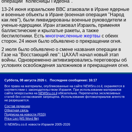
операции "Колесницы Гидеона".
13-24 июня израильские ВВС атаковали в Иране ядерные
и военные объекты в Иране (военная операция "Народ
как лев"), были ликвидированы военные руководители и
ученые-ядерщики. Иран атаковал Израиль, применяя
баллистические и крылатые ракеты, а также
беспилотники. Есть
многочисленные жертвы
с обеих
сторон. 24 июня было объявлено о прекращении огня.
2 июля было объявлено о смене названия операции в
Газе на "Восстающий лев": ЦАХАЛ начал новый этап
войны. Одновременно активизировались переговоры об
условиях освобождения заложников и прекращения огня.
Суббота, 08 августа 2026 г.
Последнее сообщение: 16:17
Все права на материалы, опубликованные на сайте NEWSru.co.il, охраняются в
соответствии с законодательством Израиля. При использовании материалов
сайта гиперссылка на
NEWSru.co.il
обязательна. Перепечатка эксклюзивных
статей без согласования запрещена. Использование фотоматериалов агентств
не разрешается.
Состав редакции
Обратная связь
Подписка на новости (RSS)
Price List (MS Word file)
© NEWSru.co.il: новости Израиля 2005-2026