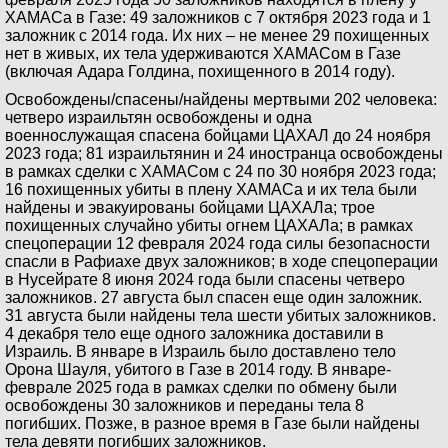
ХАМАСа в Газе: 49 заложников с 7 октября 2023 года и 1
заложник с 2014 года. Их них – не менее 29 похищенных
нет в живых, их тела удерживаются ХАМАСом в Газе
(включая Адара Голдина, похищенного в 2014 году).
Освобождены/спасены/найдены мертвыми 202 человека:
четверо израильтян освобождены и одна
военнослужащая спасена бойцами ЦАХАЛ до 24 ноября
2023 года; 81 израильтянин и 24 иностранца освобождены
в рамках сделки с ХАМАСом с 24 по 30 ноября 2023 года;
16 похищенных убиты в плену ХАМАСа и их тела были
найдены и эвакуированы бойцами ЦАХАЛа; трое
похищенных случайно убиты огнем ЦАХАЛа; в рамках
спецоперации 12 февраля 2024 года силы безопасности
спасли в Рафиахе двух заложников; в ходе спецоперации
в Нусейрате 8 июня 2024 года были спасены четверо
заложников. 27 августа был спасен еще один заложник.
31 августа были найдены тела шести убитых заложников.
4 декабря тело еще одного заложника доставили в
Израиль. В январе в Израиль было доставлено тело
Орона Шауля, убитого в Газе в 2014 году. В январе-
феврале 2025 года в рамках сделки по обмену были
освобождены 30 заложников и переданы тела 8
погибших. Позже, в разное время в Газе были найдены
тела девяти погибших заложников.