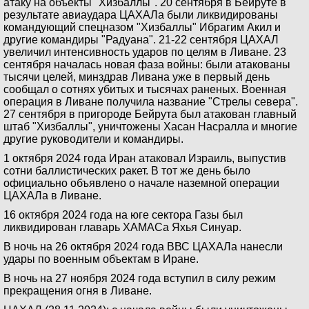
атаку на объекты "Хизбаллы". 20 сентября в Бейруте в
результате авиаудара ЦАХАЛа были ликвидированы
командующий спецназом "Хизбаллы" Ибрагим Акил и
другие командиры "Радуана". 21-22 сентября ЦАХАЛ
увеличил интенсивность ударов по целям в Ливане. 23
сентября началась новая фаза войны: были атакованы
тысячи целей, минздрав Ливана уже в первый день
сообщал о сотнях убитых и тысячах раненых. Военная
операция в Ливане получила название "Стрелы севера".
27 сентября в пригороде Бейрута был атакован главный
штаб "Хизбаллы", уничтожены Хасан Насралла и многие
другие руководители и командиры.
1 октября 2024 года Иран атаковал Израиль, выпустив
сотни баллистических ракет. В тот же день было
официально объявлено о начале наземной операции
ЦАХАЛа в Ливане.
16 октября 2024 года на юге сектора Газы был
ликвидирован главарь ХАМАСа Яхья Синуар.
В ночь на 26 октября 2024 года ВВС ЦАХАЛа нанесли
удары по военным объектам в Иране.
В ночь на 27 ноября 2024 года вступил в силу режим
прекращения огня в Ливане.