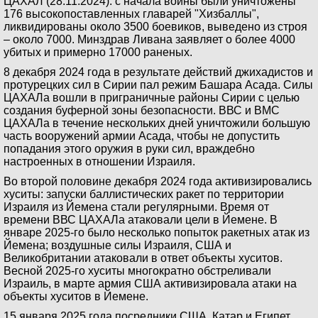
ЦАХАЛ (28.11.2024): с начала войны были уничтожены
176 высокопоставленных главарей "Хизбаллы",
ликвидированы около 3500 боевиков, выведено из строя
– около 7000. Минздрав Ливана заявляет о более 4000
убитых и примерно 17000 раненых.
8 декабря 2024 года в результате действий джихадистов и
протурецких сил в Сирии пал режим Башара Асада. Силы
ЦАХАЛа вошли в приграничные районы Сирии с целью
создания буферной зоны безопасности. ВВС и ВМС
ЦАХАЛа в течение нескольких дней уничтожили большую
часть вооружений армии Асада, чтобы не допустить
попадания этого оружия в руки сил, враждебно
настроенных в отношении Израиля.
Во второй половине декабря 2024 года активизировались
хуситы: запуски баллистических ракет по территории
Израиля из Йемена стали регулярными. Время от
времени ВВС ЦАХАЛа атаковали цели в Йемене. В
январе 2025-го было несколько попыток ракетных атак из
Йемена; воздушные силы Израиля, США и
Великобритании атаковали в ответ объекты хуситов.
Весной 2025-го хуситы многократно обстреливали
Израиль, в марте армия США активизировала атаки на
объекты хуситов в Йемене.
15 января 2025 года посредники США, Катар и Египет