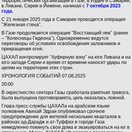
террористических организаций в Газе, в Иудее и Самарии,
в Ливане, Сирии и Йемене, начиная с
7 октября 2023
года
.
C 21 января 2025 года в Самарии проводится операция
"Железная стена".
В Газе продолжается операция "Восстающий лев" (ранее
– "Колесницы Гидеона"). Одновременно ведутся
переговоры об условиях освобождения заложников и
прекращения огня.
ЦАХАЛ контролирует "буферную зону" на юге Ливана и на
юго-западе Сирии и время от времени наносит удары по
целям на территории этих стран.
ХРОНОЛОГИЯ СОБЫТИЙ 07.08.2025
20:00
В окрестностях сектора Газы сработала ракетная тревога,
была выпущена противоракета, цель оказалась ложной.
Глава пресс-службы ЦАХАЛа на арабском языке
полковник Авихай Эдраи опубликовал срочное
предупреждение для жителей нескольких кварталов в
районах ад-Дарадж и ат-Туффах в городе Газа
немедленно покинуть свои дома и эвакуироваться на юг в