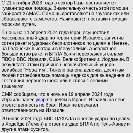
С 21 октября 2023 года в сектор Газы поставляется
гуманитарная помощь. Значительную часть этой помощи
забирает ХАМАС. Помощь доставляют на грузовиках или
сбрасывают с самолетов. Начинаются поставки помощи
морским путем.
В ночь на 14 апреля 2024 года Иран осуществил
массированный удар по территории Израиля, запустив
сотни ракет и ударных беспилотников по целям в Негеве,
на Голанских высотах и в Иерусалиме. Абсолютное
большинство ракет и БПЛА были перехвачены силами
ПВО и ВВС Израиля, США, Великобритании, Иордании. В
результате атаки причинен незначительный ущерб
авиабазе "Неватим". Тяжело ранена девочка, десяткам
людей потребовалась помощь медиков для выведения из
состояния нервного шока или в связи с легкими
травмами.
СМИ сообщали, что в ночь на 19 апреля 2024 года
Израиль нанес
удар
по целям в Иране. Израиль на себя
ответственность не брал. Иран не возлагал
ответственность на Израиль.
20 июля 2024 года ВВС ЦАХАЛа нанесли удары по целям
в Ходейде (Йемен) в ответ на удар БПЛА по Тель-Авиву и
другие атаки хуситов.