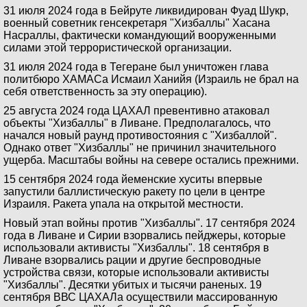
31 июля 2024 года в Бейруте ликвидирован Фуад Шукр,
военный советник генсекретаря "Хизбаллы" Хасана
Насраллы, фактически командующий вооруженными
силами этой террористической организации.
31 июля 2024 года в Тегеране был уничтожен глава
политбюро ХАМАСа Исмаил Ханийя (Израиль не брал на
себя ответственность за эту операцию).
25 августа 2024 года ЦАХАЛ превентивно атаковал
объекты "Хизбаллы" в Ливане. Предполагалось, что
начался новый раунд противостояния с "Хизбаллой".
Однако ответ "Хизбаллы" не причинил значительного
ущерба. Масштабы войны на севере остались прежними.
15 сентября 2024 года йеменские хуситы впервые
запустили баллистическую ракету по цели в центре
Израиля. Ракета упала на открытой местности.
Новый этап войны против "Хизбаллы". 17 сентября 2024
года в Ливане и Сирии взорвались пейджеры, которые
использовали активисты "Хизбаллы". 18 сентября в
Ливане взорвались рации и другие беспроводные
устройства связи, которые использовали активисты
"Хизбаллы". Десятки убитых и тысячи раненых. 19
сентября ВВС ЦАХАЛа осуществили массированную