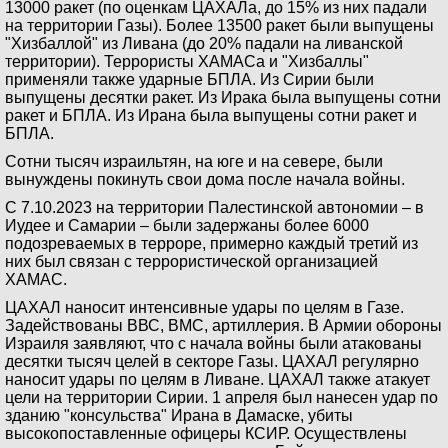
13000 ракет (по оценкам ЦАХАЛа, до 15% из них падали
на территории Газы). Более 13500 ракет были выпущены
"Хизбаллой" из Ливана (до 20% падали на ливанской
территории). Террористы ХАМАСа и "Хизбаллы"
применяли также ударные БПЛА. Из Сирии были
выпущены десятки ракет. Из Ирака была выпущены сотни
ракет и БПЛА. Из Ирана была выпущены сотни ракет и
БПЛА.
Сотни тысяч израильтян, на юге и на севере, были
вынуждены покинуть свои дома после начала войны.
С 7.10.2023 на территории Палестинской автономии – в
Иудее и Самарии – были задержаны более 6000
подозреваемых в терроре, примерно каждый третий из
них был связан с террористической организацией
ХАМАС.
ЦАХАЛ наносит интенсивные удары по целям в Газе.
Задействованы ВВС, ВМС, артиллерия. В Армии обороны
Израиля заявляют, что с начала войны были атакованы
десятки тысяч целей в секторе Газы. ЦАХАЛ регулярно
наносит удары по целям в Ливане. ЦАХАЛ также атакует
цели на территории Сирии. 1 апреля был нанесен удар по
зданию "консульства" Ирана в Дамаске, убиты
высокопоставленные офицеры КСИР. Осуществлены