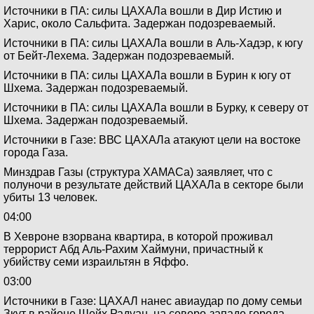
Источники в ПА: силы ЦАХАЛа вошли в Дир Истию и
Харис, около Сальфита. Задержан подозреваемый.
Источники в ПА: силы ЦАХАЛа вошли в Аль-Хадэр, к югу
от Бейт-Лехема. Задержан подозреваемый.
Источники в ПА: силы ЦАХАЛа вошли в Бурин к югу от
Шхема. Задержан подозреваемый.
Источники в ПА: силы ЦАХАЛа вошли в Бурку, к северу от
Шхема. Задержан подозреваемый.
Источники в Газе: ВВС ЦАХАЛа атакуют цели на востоке
города Газа.
Минздрав Газы (структура ХАМАСа) заявляет, что с
полуночи в результате действий ЦАХАЛа в секторе были
убиты 13 человек.
04:00
В Хевроне взорвана квартира, в которой проживал
террорист Абд Аль-Рахим Хаймуни, причастный к
убийству семи израильтян в Яффо.
03:00
Источники в Газе: ЦАХАЛ нанес авиаудар по дому семьи
Зкут в районе Шейх Радуан, на северо-западе города