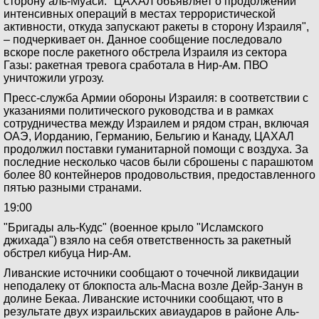
сторону аль-Муаси. "ЦАХАЛ объявляет о продолжении
интенсивных операций в местах террористической
активности, откуда запускают ракеты в сторону Израиля",
– подчеркивает он. Данное сообщение последовало
вскоре после ракетного обстрела Израиля из сектора
Газы: ракетная тревога сработала в Нир-Ам. ПВО
уничтожили угрозу.
Пресс-служба Армии обороны Израиля: в соответствии с
указаниями политического руководства и в рамках
сотрудничества между Израилем и рядом стран, включая
ОАЭ, Иорданию, Германию, Бельгию и Канаду, ЦАХАЛ
продолжил поставки гуманитарной помощи с воздуха. За
последние несколько часов были сброшены с парашютом
более 80 контейнеров продовольствия, предоставленного
пятью разными странами.
19:00
"Бригады аль-Кудс" (военное крыло "Исламского
джихада") взяло на себя ответственность за ракетный
обстрел кибуца Нир-Ам.
Ливанские источники сообщают о точечной ликвидации
неподалеку от блокпоста аль-Масна возле Дейр-Занун в
долине Бекаа. Ливанские источники сообщают, что в
результате двух израильских авиаударов в районе Аль-