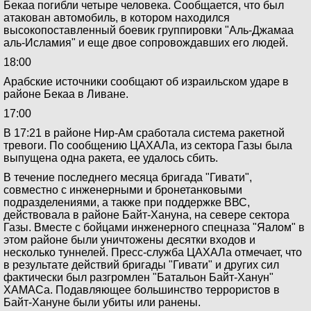
Бекаа погибли четыре человека. Сообщается, что был
атакован автомобиль, в котором находился
высокопоставленный боевик группировки "Аль-Джамаа
аль-Исламия" и еще двое сопровождавших его людей.
18:00
Арабские источники сообщают об израильском ударе в
районе Бекаа в Ливане.
17:00
В 17:21 в районе Нир-Ам сработала система ракетной
тревоги. По сообщению ЦАХАЛа, из сектора Газы была
выпущена одна ракета, ее удалось сбить.
В течение последнего месяца бригада "Гивати",
совместно с инженерными и бронетанковыми
подразделениями, а также при поддержке ВВС,
действовала в районе Байт-Хануна, на севере сектора
Газы. Вместе с бойцами инженерного спецназа "Яалом" в
этом районе были уничтожены десятки входов и
несколько туннелей. Пресс-служба ЦАХАЛа отмечает, что
в результате действий бригады "Гивати" и других сил
фактически был разгромлен "Батальон Байт-Ханун"
ХАМАСа. Подавляющее большинство террористов в
Байт-Хануне были убиты или ранены.