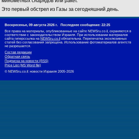
минометных снарядов или ракет.
Это первый обстрел из Газы за сегодняшний день.
Воскресенье, 09 августа 2026 г.
Последнее сообщение: 22:25
Все права на материалы, опубликованные на сайте NEWSru.co.il, охраняются в
соответствии с законодательством Израиля. При использовании материалов
сайта гиперссылка на
NEWSru.co.il
обязательна. Перепечатка эксклюзивных
статей без согласования запрещена. Использование фотоматериалов агентств
не разрешается.
Состав редакции
Обратная связь
Подписка на новости (RSS)
Price List (MS Word file)
© NEWSru.co.il: новости Израиля 2005-2026