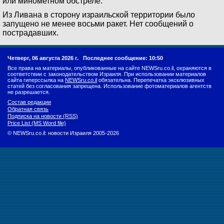
или минометном обстреле.
Из Ливана в сторону израильской территории было
запущено не менее восьми ракет. Нет сообщений о
пострадавших.
Четверг, 06 августа 2026 г.
Последнее сообщение: 10:50
Все права на материалы, опубликованные на сайте NEWSru.co.il, охраняются в
соответствии с законодательством Израиля. При использовании материалов
сайта гиперссылка на
NEWSru.co.il
обязательна. Перепечатка эксклюзивных
статей без согласования запрещена. Использование фотоматериалов агентств
не разрешается.
Состав редакции
Обратная связь
Подписка на новости (RSS)
Price List (MS Word file)
© NEWSru.co.il: новости Израиля 2005-2026