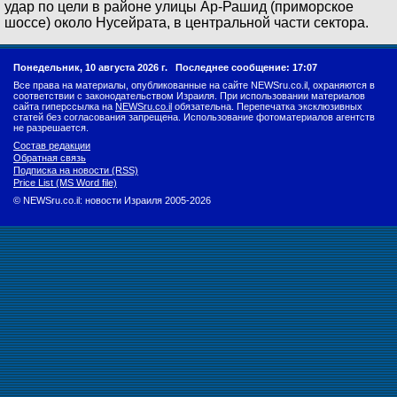
удар по цели в районе улицы Ар-Рашид (приморское
шоссе) около Нусейрата, в центральной части сектора.
Понедельник, 10 августа 2026 г.
Последнее сообщение: 17:07
Все права на материалы, опубликованные на сайте NEWSru.co.il, охраняются в
соответствии с законодательством Израиля. При использовании материалов
сайта гиперссылка на
NEWSru.co.il
обязательна. Перепечатка эксклюзивных
статей без согласования запрещена. Использование фотоматериалов агентств
не разрешается.
Состав редакции
Обратная связь
Подписка на новости (RSS)
Price List (MS Word file)
© NEWSru.co.il: новости Израиля 2005-2026