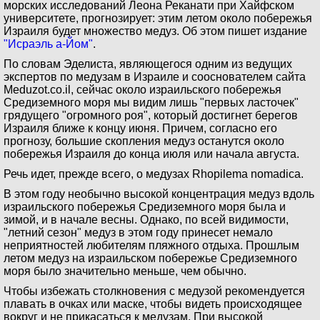
морских исследований Леона Реканати при Хайфском
университете, прогнозирует: этим летом около побережья
Израиля будет множество медуз. Об этом пишет издание
"Исраэль а-Йом"
.
По словам Эделиста, являющегося одним из ведущих
экспертов по медузам в Израиле и сооснователем сайта
Meduzot.co.il, сейчас около израильского побережья
Средиземного моря мы видим лишь "первых ласточек"
грядущего "огромного роя", который достигнет берегов
Израиля ближе к концу июня. Причем, согласно его
прогнозу, большие скопления медуз останутся около
побережья Израиля до конца июля или начала августа.
Речь идет, прежде всего, о медузах Rhopilema nomadica.
В этом году необычно высокой концентрация медуз вдоль
израильского побережья Средиземного моря была и
зимой, и в начале весны. Однако, по всей видимости,
"летний сезон" медуз в этом году принесет немало
неприятностей любителям пляжного отдыха. Прошлым
летом медуз на израильском побережье Средиземного
моря было значительно меньше, чем обычно.
Чтобы избежать столкновения с медузой рекомендуется
плавать в очках или маске, чтобы видеть происходящее
вокруг и не прикасаться к медузам. При высокой