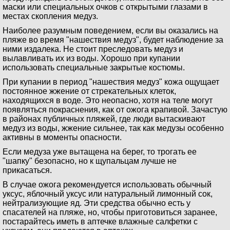
маски или специальных очков с открытыми глазами в
местах скопления медуз.
Наиболее разумным поведением, если вы оказались на
пляже во время "нашествия медуз", будет наблюдение за
ними издалека. Не стоит преследовать медуз и
вылавливать их из воды. Хорошо при купании
использовать специальные закрытые костюмы.
При купании в период "нашествия медуз" кожа ощущает
постоянное жжение от стрекательных клеток,
находящихся в воде. Это неопасно, хотя на теле могут
появляться покраснения, как от ожога крапивой. Зачастую
в районах публичных пляжей, где люди вытаскивают
медуз из воды, жжение сильнее, так как медузы особенно
активны в моменты опасности.
Если медуза уже вытащена на берег, то трогать ее
"шапку" безопасно, но к щупальцам лучше не
прикасаться.
В случае ожога рекомендуется использовать обычный
уксус, яблочный уксус или натуральный лимонный сок,
нейтрализующие яд. Эти средства обычно есть у
спасателей на пляже, но, чтобы приготовиться заранее,
постарайтесь иметь в аптечке влажные салфетки с