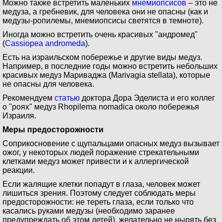
Можно также встретить маленьких
мнемиопсисов
– это не
медуза, а гребневик, для человека они не опасны (как и
медузы-ропилемы, мнемиопсисы светятся в темноте).
Иногда можно встретить очень красивых "андромед"
(
Cassiopea andromeda
).
Есть на израильском побережье и другие виды медуз.
Например, в последние годы можно встретить небольших
красивых медуз Мариваджа (Marivagia stellata), которые
не опасны для человека.
Рекомендуем
статью
доктора Дора Эделиста и его коллег
о "роях" медуз Rhopilema nomadica около побережья
Израиля.
Меры предосторожности
Соприкосновение с щупальцами опасных медуз вызывает
ожог, у некоторых людей поражение стрекательными
клетками медуз может привести и к аллергической
реакции.
Если жалящие клетки попадут в глаза, человек может
лишиться зрения. Поэтому следует соблюдать меры
предосторожности: не тереть глаза, если только что
касались руками медузы (необходимо заранее
предупреждать об этом детей), желательно не нырять без