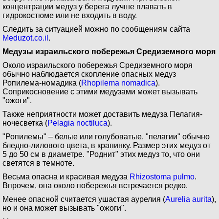
концентрации медуз у берега лучше плавать в
гидрокостюме или не входить в воду.
Следить за ситуацией можно по сообщениям сайта
Meduzot.co.il
.
Медузы израильского побережья Средиземного моря
Около израильского побережья Средиземного моря
обычно наблюдается скопление опасных медуз
Ропилема-номадика (
Rhopilema nomadica
).
Соприкосновение с этими медузами может вызывать
"ожоги".
Также неприятности может доставить медуза Пелагия-
ночесветка (
Pelagia noctiluca
).
"Ропилемы" – белые или голубоватые, "пелагии" обычно
бледно-лилового цвета, в крапинку. Размер этих медуз от
5 до 50 см в диаметре. "Роднит" этих медуз то, что они
светятся в темноте.
Весьма опасна и красивая медуза
Rhizostoma pulmo
.
Впрочем, она около побережья встречается редко.
Менее опасной считается ушастая аурелия (
Aurelia aurita
),
но и она может вызывать "ожоги".