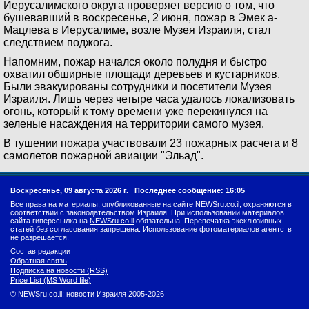
Иерусалимского округа проверяет версию о том, что
бушевавший в воскресенье, 2 июня, пожар в Эмек а-
Мацлева в Иерусалиме, возле Музея Израиля, стал
следствием поджога.
Напомним, пожар начался около полудня и быстро
охватил обширные площади деревьев и кустарников.
Были эвакуированы сотрудники и посетители Музея
Израиля. Лишь через четыре часа удалось локализовать
огонь, который к тому времени уже перекинулся на
зеленые насаждения на территории самого музея.
В тушении пожара участвовали 23 пожарных расчета и 8
самолетов пожарной авиации "Эльад".
Воскресенье, 09 августа 2026 г.
Последнее сообщение: 16:05
Все права на материалы, опубликованные на сайте NEWSru.co.il, охраняются в
соответствии с законодательством Израиля. При использовании материалов
сайта гиперссылка на
NEWSru.co.il
обязательна. Перепечатка эксклюзивных
статей без согласования запрещена. Использование фотоматериалов агентств
не разрешается.
Состав редакции
Обратная связь
Подписка на новости (RSS)
Price List (MS Word file)
© NEWSru.co.il: новости Израиля 2005-2026