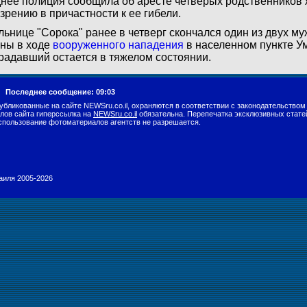
нее полиция сообщила об аресте четверых родственников
зрению в причастности к ее гибели.
льнице "Сорока" ранее в четверг скончался один из двух м
ны в ходе
вооруженного нападения
в населенном пункте У
радавший остается в тяжелом состоянии.
г.
Последнее сообщение: 09:03
убликованные на сайте NEWSru.co.il, охраняются в соответствии с законодательством
лов сайта гиперссылка на
NEWSru.co.il
обязательна. Перепечатка эксклюзивных стате
спользование фотоматериалов агентств не разрешается.
раиля 2005-2026