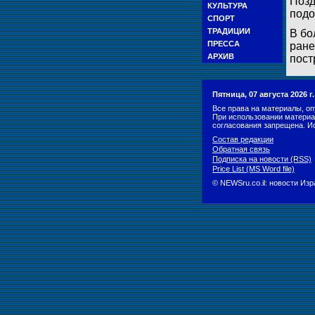
Позд
КУЛЬТУРА
подо
СПОРТ
ТРАДИЦИИ
В бо
ПРЕССА
ране
АРХИВ
пост
Пятница, 07 августа 2026 
Все права на материалы, оп
При использовании материа
согласования запрещена. И
Состав редакции
Обратная связь
Подписка на новости (RSS)
Price List (MS Word file)
© NEWSru.co.il: новости Из