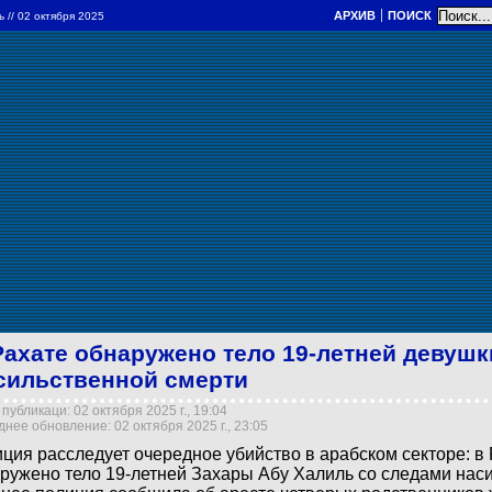
АРХИВ
ПОИСК
ль
// 02 октября 2025
Рахате обнаружено тело 19-летней девушк
сильственной смерти
публикаци: 02 октября 2025 г., 19:04
нее обновление: 02 октября 2025 г., 23:05
ция расследует очередное убийство в арабском секторе: в
ружено тело 19-летней Захары Абу Халиль со следами нас