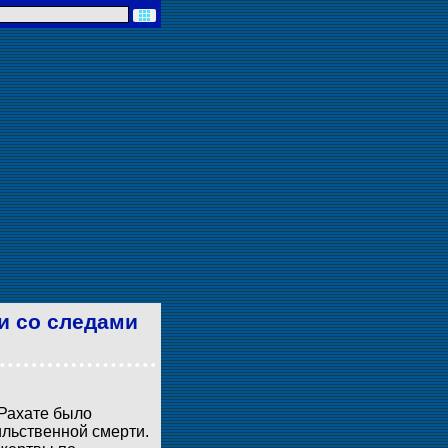
и со следами
 Рахате было
ильственной смерти.