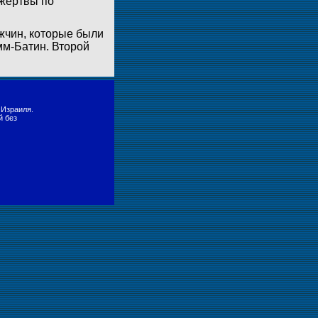
 жертвы по
ужчин, которые были
мм-Батин. Второй
 Израиля.
й без