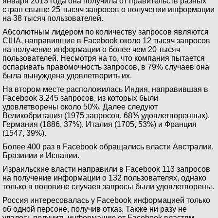
января 2013 года она получила от правительств разных
стран свыше 25 тысяч запросов о получении информации
на 38 тысяч пользователей.
Абсолютным лидером по количеству запросов являются
США, направившие в Facebook около 12 тысяч запросов
на получение информации о более чем 20 тысяч
пользователей. Несмотря на то, что компания пытается
оспаривать правомочность запросов, в 79% случаев она
была вынуждена удовлетворить их.
На втором месте расположилась Индия, направившая в
Facebook 3.245 запросов, из которых были
удовлетворены около 50%. Далее следуют
Великобритания (1975 запросов, 68% удовлетворенных),
Германия (1886, 37%), Италия (1705, 53%) и Франция
(1547, 39%).
Более 400 раз в Facebook обращались власти Австралии,
Бразилии и Испании.
Израильские власти направили в Facebook 113 запросов
на получение информации о 132 пользователях, однако
только в половине случаев запросы были удовлетворены.
Россия интересовалась у Facebook информацией только
об одной персоне, получив отказ. Также ни разу не
удалось получить информацию от Facebook властям