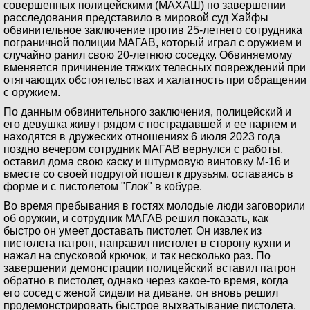
совершенных полицейскими (МАХАШ) по завершении
расследования представило в мировой суд Хайфы
обвинительное заключение против 25-летнего сотрудника
пограничной полиции МАГАВ, который играл с оружием и
случайно ранил свою 20-летнюю соседку. Обвиняемому
вменяется причинение тяжких телесных повреждений при
отягчающих обстоятельствах и халатность при обращении
с оружием.
По данным обвинительного заключения, полицейский и
его девушка живут рядом с пострадавшей и ее парнем и
находятся в дружеских отношениях 6 июля 2023 года
поздно вечером сотрудник МАГАВ вернулся с работы,
оставил дома свою каску и штурмовую винтовку М-16 и
вместе со своей подругой пошел к друзьям, оставаясь в
форме и с пистолетом "Глок" в кобуре.
Во время пребывания в гостях молодые люди заговорили
об оружии, и сотрудник МАГАВ решил показать, как
быстро он умеет доставать пистолет. Он извлек из
пистолета патрон, направил пистолет в сторону кухни и
нажал на спусковой крючок, и так несколько раз. По
завершении демонстрации полицейский вставил патрон
обратно в пистолет, однако через какое-то время, когда
его сосед с женой сидели на диване, он вновь решил
продемонстрировать быстрое выхватывание пистолета,