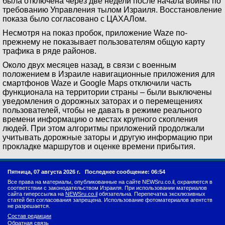
была отключена через две недели после начала войны по
требованию Управления тылом Израиля. Восстановление
показа было согласовано с ЦАХАЛом.
Несмотря на показ пробок, приложение Waze по-
прежнему не показывает пользователям общую карту
трафика в ряде районов.
Около двух месяцев назад, в связи с военным
положением в Израиле навигационные приложения для
смартфонов Waze и Google Maps отключили часть
функционала на территории страны – были выключены
уведомления о дорожных заторах и о перемещениях
пользователей, чтобы не давать в режиме реального
времени информацию о местах крупного скопления
людей. При этом алгоритмы приложений продолжали
учитывать дорожные заторы и другую информацию при
прокладке маршрутов и оценке времени прибытия.
Пятница, 07 августа 2026 г.
Последнее сообщение: 06:54
Все права на материалы, опубликованные на сайте NEWSru.co.il, охраняются в
соответствии с законодательством Израиля. При использовании материалов
сайта гиперссылка на
NEWSru.co.il
обязательна. Перепечатка эксклюзивных
статей без согласования запрещена. Использование фотоматериалов агентств
не разрешается.
Состав редакции
Обратная связь