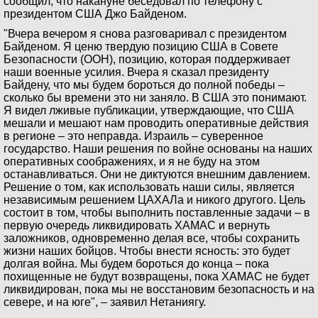
сообщил, что накануне беседовал по телефону с
президентом США Джо Байденом.
"Вчера вечером я снова разговаривал с президентом
Байденом. Я ценю твердую позицию США в Совете
Безопасности (ООН), позицию, которая поддерживает
наши военные усилия. Вчера я сказал президенту
Байдену, что мы будем бороться до полной победы –
сколько бы времени это ни заняло. В США это понимают.
Я видел лживые публикации, утверждающие, что США
мешали и мешают нам проводить оперативные действия
в регионе – это неправда. Израиль – суверенное
государство. Наши решения по войне основаны на наших
оперативных соображениях, и я не буду на этом
останавливаться. Они не диктуются внешним давлением.
Решение о том, как использовать наши силы, является
независимым решением ЦАХАЛа и никого другого. Цель
состоит в том, чтобы выполнить поставленные задачи – в
первую очередь ликвидировать ХАМАС и вернуть
заложников, одновременно делая все, чтобы сохранить
жизни наших бойцов. Чтобы внести ясность: это будет
долгая война. Мы будем бороться до конца – пока
похищенные не будут возвращены, пока ХАМАС не будет
ликвидирован, пока мы не восстановим безопасность и на
севере, и на юге", – заявил Нетаниягу.