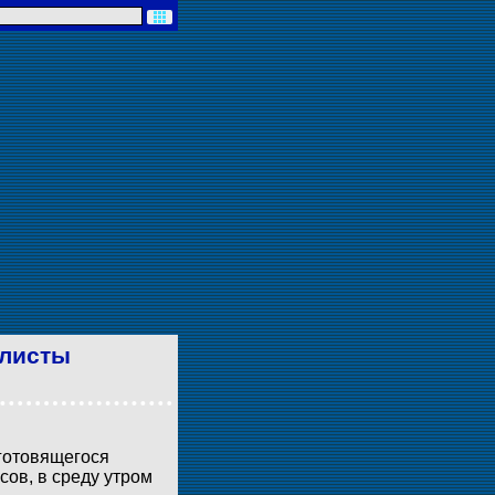
алисты
 готовящегося
ов, в среду утром