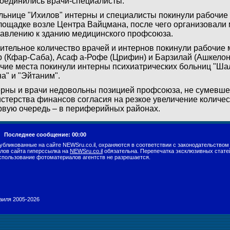
оединились врачи-специалисты.
льнице "Ихилов" интерны и специалисты покинули рабочие
лощадке возле Центра Вайцмана, после чего организовали
авлению к зданию медицинского профсоюза.
ительное количество врачей и интернов покинули рабочие 
 (Кфар-Саба), Асаф а-Рофе (Црифин) и Барзилай (Ашкелон)
чие места покинули интерны психиатрических больниц "Шаль
а" и "Эйтаним".
рны и врачи недовольны позицией профсоюза, не сумевшег
стерства финансов согласия на резкое увеличение количес
рвую очередь – в периферийных районах.
г.
Последнее сообщение: 00:00
убликованные на сайте NEWSru.co.il, охраняются в соответствии с законодательством
лов сайта гиперссылка на
NEWSru.co.il
обязательна. Перепечатка эксклюзивных стате
спользование фотоматериалов агентств не разрешается.
раиля 2005-2026