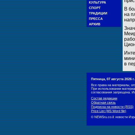
прис
КУЛЬТУРА
СПОРТ
В бо
ТРАДИЦИИ
на п
ПРЕССА
напр
АРХИВ
Знач
Меир
рабо
Цион
Инте
мини
в пе
Пятница, 07 августа 2026 
Все права на материалы, оп
При использовании материа
согласования запрещена. И
Состав редакции
Обратная связь
Подписка на новости (RSS)
Price List (MS Word file)
© NEWSru.co.il: новости Из