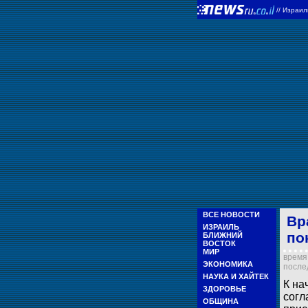
//
Израи
ВСЕ НОВОСТИ
Вр
ИЗРАИЛЬ
по
БЛИЖНИЙ
ВОСТОК
МИР
время 
ЭКОНОМИКА
послед
НАУКА И ХАЙТЕК
К на
ЗДОРОВЬЕ
согл
ОБЩИНА