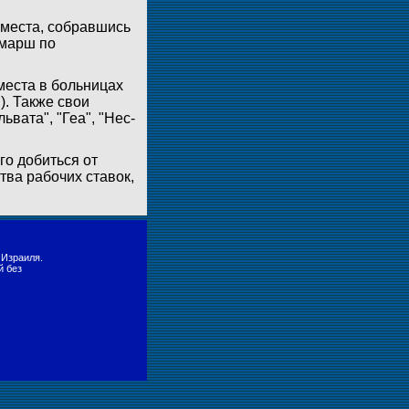
 места, собравшись
 марш по
места в больницах
. Также свои
вата", "Геа", "Нес-
о добиться от
тва рабочих ставок,
 Израиля.
й без