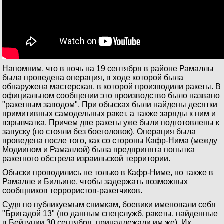
Напомним, что в ночь на 19 сентября в районе Рамаллы
была проведена операция, в ходе которой была
обнаружена мастерская, в которой производили ракеты. В
официальном сообщении это производство было названо
"ракетным заводом". При обысках были найдены десятки
примитивных самодельных ракет, а также заряды к ним и
взрывчатка. Причем две ракеты уже были подготовлены к
запуску (но стояли без боеголовок). Операция была
проведена после того, как со стороны Кафр-Нима (между
Модиином и Рамаллой) была предпринята попытка
ракетного обстрела израильской территории.
Обыски проводились не только в Кафр-Ниме, но также в
Рамалле и Бильине, чтобы задержать возможных
сообщников террористов-ракетчиков.
Судя по публикуемым снимкам, боевики именовали себя
"Бригадой 13" (по данным спецслужб, ракеты, найденные
в Бейтунии 30 сентября, принадлежали им же). Их