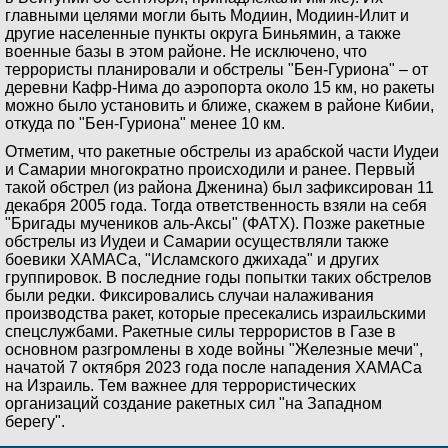
главными целями могли быть Модиин, Модиин-Илит и
другие населенные пункты округа Биньямин, а также
военные базы в этом районе. Не исключено, что
террористы планировали и обстрелы "Бен-Гуриона" – от
деревни Кафр-Нима до аэропорта около 15 км, но ракеты
можно было установить и ближе, скажем в районе Кибии,
откуда по "Бен-Гуриона" менее 10 км.
Отметим, что ракетные обстрелы из арабской части Иудеи
и Самарии многократно происходили и ранее. Первый
такой обстрел (из района Дженина) был зафиксирован 11
декабря 2005 года. Тогда ответственность взяли на себя
"Бригады мучеников аль-Аксы" (ФАТХ). Позже ракетные
обстрелы из Иудеи и Самарии осуществляли также
боевики ХАМАСа, "Исламского джихада" и других
группировок. В последние годы попытки таких обстрелов
были редки. Фиксировались случаи налаживания
производства ракет, которые пресекались израильскими
спецслужбами. Ракетные силы террористов в Газе в
основном разгромлены в ходе войны "Железные мечи",
начатой 7 октября 2023 года после нападения ХАМАСа
на Израиль. Тем важнее для террористических
организаций создание ракетных сил "на Западном
берегу".