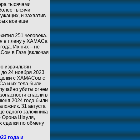
ора тысячами
 более тысячи
лужащих, и захватив
орых все еще
хитил 251 человека.
ся в плену у ХАМАСа
года. Их них – не
Сом в Газе (включая
о израильтян
до 24 ноября 2023
сделки с ХАМАСом с
Са и их тела были
лучайно убиты огнем
зопасности спасли в
июня 2024 года были
аложник. 31 августа
ще одного заложника
о Орона Шауля,
ах сделки по обмену
23 года и