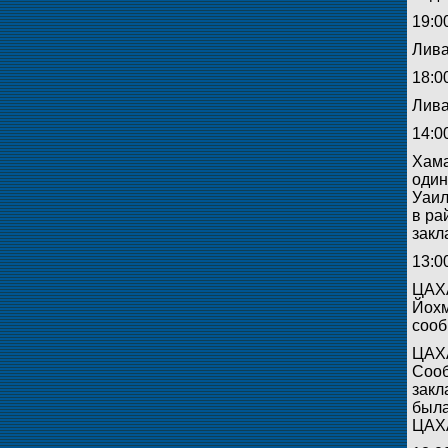
19:0
Лива
18:0
Лива
14:0
Хама
один
Уаил
в ра
закл
13:0
ЦАХА
Йохм
сооб
ЦАХА
Сооб
закл
была
ЦАХ