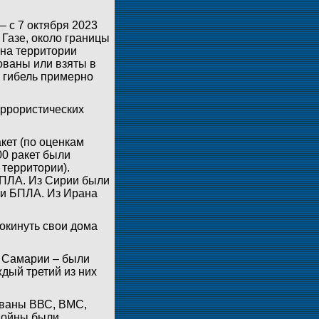
 с 7 октября 2023
 Газе, около границы
 на территории
ованы или взяты в
 гибель примерно
еррористических
кет (по оценкам
00 ракет были
территории).
ПЛА. Из Сирии были
 и БПЛА. Из Ирана
окинуть свои дома
и Самарии – были
дый третий из них
ованы ВВС, ВМС,
 войны были