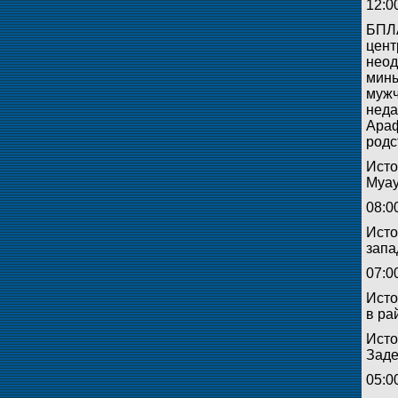
12:0
БПЛА
цент
неод
мины
мужч
неда
Араф
родс
Исто
Муау
08:0
Исто
запа
07:0
Исто
в ра
Исто
Заде
05:0