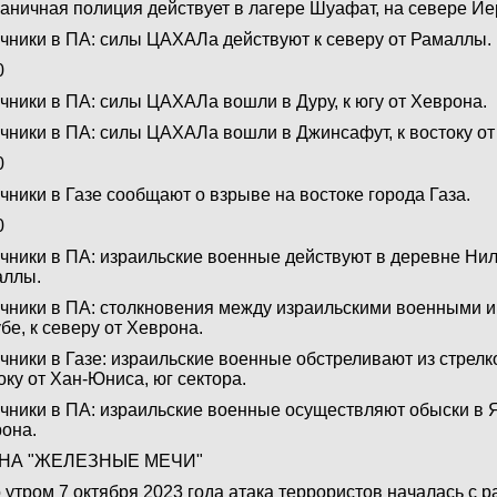
аничная полиция действует в лагере Шуафат, на севере И
чники в ПА: силы ЦАХАЛа действуют к северу от Рамаллы.
0
чники в ПА: силы ЦАХАЛа вошли в Дуру, к югу от Хеврона.
чники в ПА: силы ЦАХАЛа вошли в Джинсафут, к востоку от
0
чники в Газе сообщают о взрыве на востоке города Газа.
0
чники в ПА: израильские военные действуют в деревне Ниль
аллы.
чники в ПА: столкновения между израильскими военными и 
бе, к северу от Хеврона.
чники в Газе: израильские военные обстреливают из стрелк
оку от Хан-Юниса, юг сектора.
чники в ПА: израильские военные осуществляют обыски в Ят
она.
НА "ЖЕЛЕЗНЫЕ МЕЧИ"
 утром 7 октября 2023 года атака террористов началась с 