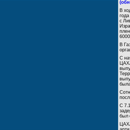
(обн
В хо
года
с Ли
Изра
плен
6000
В Га
орга
С на
ЦАХА
выпу
Терр
выпу
была
Сотн
посл
С 7.
заде
был 
ЦАХА
арти