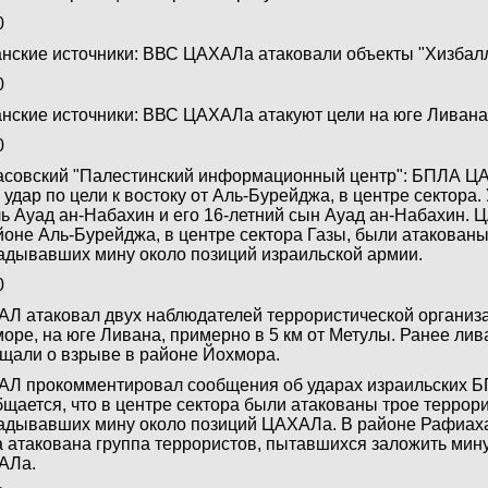
0
нские источники: ВВС ЦАХАЛа атаковали объекты "Хизбалл
0
нские источники: ВВС ЦАХАЛа атакуют цели на юге Ливана
0
совский "Палестинский информационный центр": БПЛА Ц
 удар по цели к востоку от Аль-Бурейджа, в центре сектора.
ь Ауад ан-Набахин и его 16-летний сын Ауад ан-Набахин. 
йоне Аль-Бурейджа, в центре сектора Газы, были атакованы
адывавших мину около позиций израильской армии.
0
Л атаковал двух наблюдателей террористической организа
оре, на юге Ливана, примерно в 5 км от Метулы. Ранее лив
щали о взрыве в районе Йохмора.
Л прокомментировал сообщения об ударах израильских БП
щается, что в центре сектора были атакованы трое террори
адывавших мину около позиций ЦАХАЛа. В районе Рафиаха
 атакована группа террористов, пытавшихся заложить мин
АЛа.