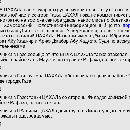
0
 ЦАХАЛа нанес удар по группе мужчин к востоку от лагеря
ральной части сектора Газы. ЦАХАЛ пока не комментирует э
нократно на востоке сектора удары наносились по боевик
. Хамасовский "Палестинский информационный центр"
пе
ин были убиты, есть раненые. Утверждается, что все эти л
леко от позиций ЦАХАЛа. Названы имена убитых: Ибрагим 
ат Абу Хаджир и Ариф Джабар Абу Хаджир. Судя по всему,
твенниками.
чники в Газе сообщают, что БПЛА ЦАХАЛа также атаковал ц
ийя в районе аль-Мауаси, на окраине Рафаха, на юге секто
0
чники в Газе: катера ЦАХАЛа обстреливают цели в районе С
де города Газа.
0
чники в Газе: танки ЦАХАЛа со стороны Филадельфийской 
йоне Рафаха, на юге сектора.
чники в ПА: силы ЦАХАЛа действуют в Джалазуне, к северу
ржаны подозреваемые.
0