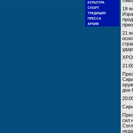
Лива
КУЛЬТУРА
СПОРТ
19 я
ТРАДИЦИИ
Изра
ПРЕССА
прод
АРХИВ
прио
21 я
осно
стра
удар
ХРО
21:0
Прес
Сири
оруж
дни 
20:0
Сири
Прес
сил 
Согл
неда