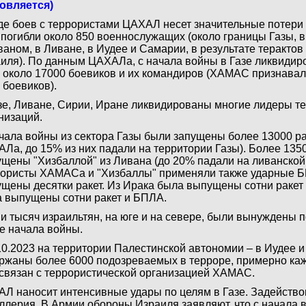
овляется)
де боев с террористами ЦАХАЛ несет значительные потери –
 погибли около 850 военнослужащих (около границы Газы, в
ваном, в Ливане, в Иудее и Самарии, в результате терактов
иля). По данным ЦАХАЛа, с начала войны в Газе ликвидир
 около 17000 боевиков и их командиров (ХАМАС признавал
 боевиков).
зе, Ливане, Сирии, Иране ликвидированы многие лидеры т
низаций.
чала войны из сектора Газы были запущены более 13000 ра
Ла, до 15% из них падали на территории Газы). Более 135
щены "Хизбаллой" из Ливана (до 20% падали на ливанской 
ористы ХАМАСа и "Хизбаллы" применяли также ударные Б
щены десятки ракет. Из Ирака была выпущены сотни ракет
 выпущены сотни ракет и БПЛА.
и тысяч израильтян, на юге и на севере, были вынуждены п
е начала войны.
10.2023 на территории Палестинской автономии – в Иудее 
ржаны более 6000 подозреваемых в терроре, примерно каж
связан с террористической организацией ХАМАС.
Л наносит интенсивные удары по целям в Газе. Задейств
ллерия. В Армии обороны Израиля заявляют, что с начала