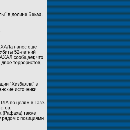
ы" в долине Бекаа.
.
АХАЛа нанес еще
 Убиты 52-летний
ЦАХАЛ сообщает, что
 двое террористов,
ции "Хизбалла" в
анские источники
ЛА по целям в Газе.
стов,
 (Рафаха) также
у рядом с позициями