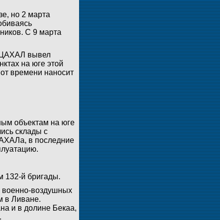
е, но 2 марта
обиваясь
иков. С 9 марта
. ЦАХАЛ вывел
ктах на юге этой
 от времени наносит
ым объектам на юге
лись склады с
АХАЛа, в последние
плуатацию.
 132-й бригады.
ы военно-воздушных
м в Ливане.
на и в долине Бекаа,
.