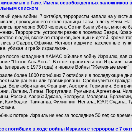
рживаемых в Газе. Имена освобожденных заложников
ельным списком
рвый день войны, 7 октября, террористы напали на участн
иваля, проходившего около границы Газы, в лесу Реим. На
ались примерно 3000 человек. Сотни были убиты, многие б
жники. Террористы устроили резню в поселках Беэри, Кфар-
ество людей, включая стариков, женщин и детей. Кроме то
глись в Сдерот, Офаким, Нетивот и другие населенные пун
ва, убивая и грабя израильтян.
ре после нападения ХАМАС объявил войну Израилю, дав 
ание "Потоп Аль-Аксы". В ответ правительство Израиля зая
ы (впервые с 1973 года) и начале Войны "Железные мечи".
раиле более 1800 погибших 7 октября и в последующие дн
век были ранены или травмированы. Среди убитых гражда
ды, Великобритании, Франции, Австрии, Германии, Венгрии
нии, Латвии, Литвы, Португалии, Румынии, Аргентины, Чили
ины, России, Азербайджана, Беларуси, Молдовы, Бразилии,
и, Камбоджи, Таиланда, Филиппин, Непала, ЮАР, Судана, Ту
хстана.
бных потерь Израиль не нес за последние 50 лет, со врем
ок погибших в ходе войны Израиля с террором с 7 окт