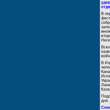
уде
отд
В пе
фест
собр
зало
множ
втор
Неге
Вско
назв
войн
В Из
чело
Кана
Испа
Укра
Ланк
Каза
Подо
дня.
Спис