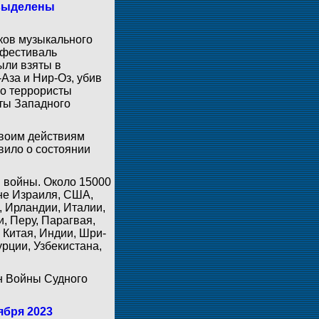
 выделены
иков музыкального
 фестиваль
ыли взяты в
Аза и Нир-Оз, убив
го террористы
кты Западного
своим действиям
вило о состоянии
и войны. Около 15000
не Израиля, США,
, Ирландии, Италии,
, Перу, Парагвая,
 Китая, Индии, Шри-
рции, Узбекистана,
ен Войны Судного
ября 2023