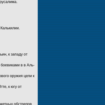
ерусалима.
 Калькилии.
ин, к западу от
боевиками в в Аль-
ового оружия цели к
те, к югу от
ракетных обстрелов