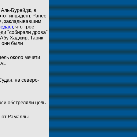
 Аль-Бурейдж, в
тот инцидент. Ранее
ам, закладывавшим
редает
, что трое
юди "собирали дрова"
Абу Хаджир, Тарик
 они были
ель около мечети
ра.
удан, на северо-
оси обстреляли цель
 от Рамаллы.