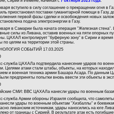
не, Сирии и Йемене, начиная с
7 октября 2023 года
.
нваря вступило в силу соглашение о прекращении огня в Газ
иль приостановил поставки гуманитарной помощи в Газу, д
олжения первой фазы сделки и освобождения новых заложн
становлена подача электроэнергии в Газу.
нваря в Самарии была начата операция "Железная стена"
вные силы из Ливана, оставив военных на пяти опорных пун
ны. ЦАХАЛ контролирует "буферную зону" в Сирии и время
ы по целям на территории этой страны.
НОЛОГИЯ СОБЫТИЙ 17.03.2025
0
с-служба ЦАХАЛа подтвердила нанесение ударов по военн
и. Целями атаки стали штабы, объекты, на которых находи
ием и военная техника армии Башара Асада. По данным Ц
были предприняты попытки вновь ввести эти объекты в экс
0
йские СМИ: ВВС ЦАХАЛа нанесли удары по военным базам
с-служба Армии обороны Израиля сообщила, что самолет
нанесли удары по военным объектам "Хизбаллы" и боевика
асно ливанским источникам, удары наносились на юге Лива
леко от границы с Сирией. В результате атак есть погибшие