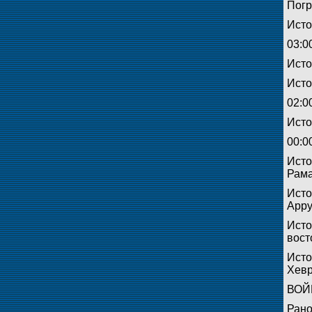
Погр
Исто
03:0
Исто
Исто
02:0
Исто
00:0
Исто
Рам
Исто
Арру
Исто
вост
Исто
Хевр
ВОЙ
Рано