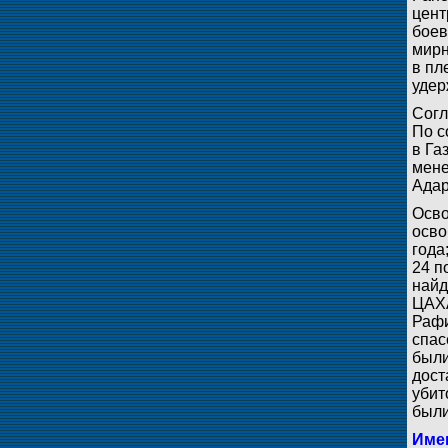
цент
боев
мирн
в пл
удер
Согл
По с
в Га
мене
Адар
Осво
осво
года
24 п
найд
ЦАХА
Рафи
спас
были
дост
убит
были
Имен