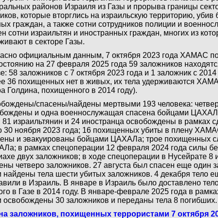
ральных районов Израиля из Газы и прорыва границы сект
иков, которые вторглись на израильскую территорию, убив
ых граждан, а также сотни сотрудников полиции и военнос
ен сотни израильтян и иностранных граждан, многих из кот
живают в секторе Газы.
асно официальным данным, 7 октября 2023 года ХАМАС по
остоянию на 27 февраля 2025 года 59 заложников находят
зе: 58 заложников с 7 октября 2023 года и 1 заложник с 2014 
е 36 похищенных нет в живых, их тела удерживаются ХАМА
а Голдина, похищенного в 2014 году).
бождены/спасены/найдены мертвыми 193 человека: четвер
бождены и одна военнослужащая спасена бойцами ЦАХАЛ 
; 81 израильтянин и 24 иностранца освобождены в рамках 
о 30 ноября 2023 года; 16 похищенных убиты в плену ХАМА
ены и эвакуированы бойцами ЦАХАЛа; трое похищенных с
Ла; в рамках спецоперации 12 февраля 2024 года силы бе
ахе двух заложников; в ходе спецоперации в Нусейрате 8 
ены четверо заложников. 27 августа был спасен еще один з
 найдены тела шести убитых заложников. 4 декабря тело е
авили в Израиль. В январе в Израиль было доставлено тел
ого в Газе в 2014 году. В январе-феврале 2025 года в рамк
 освобождены 30 заложников и переданы тела 8 погибших.
а заложников, похищенных террористами 7 октября 20