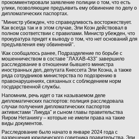
прокомментировали заявление полиции о том, что есть
улики, позволяющие предъявить ему обвинение по делу о
дипломатических паспортах.
"Министр убежден, что справедливость восторжествует.
Как всегда так и в этом случае, Эли Коэн действовал в
полном соответствии с правилами. Министр убежден, что
прокуратура придет к выводу о том, что нет оснований для
предъявления ему обвинений".
\Как сообщалось ранее, Подразделение по борьбе с
мошенничеством в составе "ЛАХАВ-433" завершило
расследование в отношении бывшего министра
иностранных дел, депутата Кнессета Эли Коэна, а также
ряда сотрудников министерства по подозрению в
правонарушениях, связанных с соблюдением норм
государственной службы.
Напомним, речь идет о так называемом деле
дипломатических паспортов: полиция расследовала
случаи получения дипломатических паспортов
активистами "Ликуда" и сыном главы правительства
Яиром Нетаниягу – которые не имели права на такие
виды документов.
Расследование было начато в январе 2024 года с
разрешения юридического советника правительства. Эли