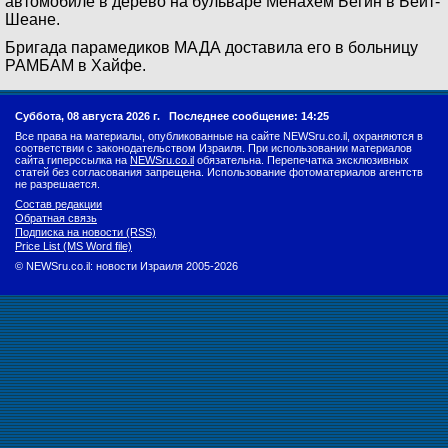
автомобиле в дерево на бульваре Менахем Бегин в Бейт-
Шеане.
Бригада парамедиков МАДА доставила его в больницу
РАМБАМ в Хайфе.
Суббота, 08 августа 2026 г.
Последнее сообщение: 14:25
Все права на материалы, опубликованные на сайте NEWSru.co.il, охраняются в
соответствии с законодательством Израиля. При использовании материалов
сайта гиперссылка на
NEWSru.co.il
обязательна. Перепечатка эксклюзивных
статей без согласования запрещена. Использование фотоматериалов агентств
не разрешается.
Состав редакции
Обратная связь
Подписка на новости (RSS)
Price List (MS Word file)
© NEWSru.co.il: новости Израиля 2005-2026