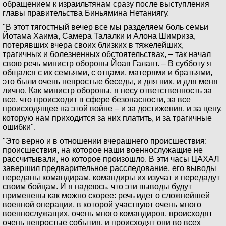
обращением к израильтянам сразу после выступления
главы правительства Биньямина Нетаниягу.
"В этот тягостный вечер все мы разделяем боль семьи
Йотама Хаима, Самера Талалки и Алона Шимриза,
потерявших вчера своих близких в тяжелейших,
трагичных и болезненных обстоятельствах, – так начал
свою речь министр обороны Йоав Галант. – В субботу я
общался с их семьями, с отцами, матерями и братьями,
это были очень непростые беседы, и для них, и для меня
лично. Как министр обороны, я несу ответственность за
все, что происходит в сфере безопасности, за все
происходящее на этой войне – и за достижения, и за цену,
которую нам приходится за них платить, и за трагичные
ошибки".
"Это верно и в отношении вчерашнего происшествия:
происшествия, на которое наши военнослужащие не
рассчитывали, но которое произошло. В эти часы ЦАХАЛ
завершил предварительное расследование, его выводы
переданы командирам, командиры их изучат и передадут
своим бойцам. И я надеюсь, что эти выводы будут
применены как можно скорее: речь идет о сложнейшей
военной операции, в которой участвуют очень много
военнослужащих, очень много командиров, происходят
очень непростые события, и происходят они во всех