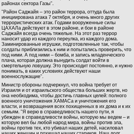
районах сектора Газы".
"Район Саджайя – это район террора, оттуда была
инициирована атака 7 октября, и очень много других
террористических атак. Годами вооруженные силы
ЦАХАЛа действуют в этом районе, и бои в районе
Саджайя всегда очень тяжелые. На этот раз террор
наносит удар из каждого переулка, из каждого дома.
Заминированные игрушки, подготовленные так, чтобы
солдаты приблизились к ним и попытались проверить, что
под ними. А под ними – бомба, и запись младенческого
плача, которая должна вынудить солдат войти в
смертельную ловушку. Это происходит постоянно, и нужно
понимать, в каких условиях действуют наши
военнослужащие".
Министр обороны подчеркнул, что война требует от
Израиля и от израильского общества больших жертв, но
она необходима, чтобы достичь главных целей: полного
военного уничтожения ХАМАСа и уничтожения его
власти, и возвращения всех похищенных в их дома и к их
семьям. "Я верю в справедливость нашего пути, я
убежден в справедливости войны, которую мы ведем – и
которую вел бы любой народ мира, войны против зла,
войны против тех, кто убивал наших детей, насиловал
наших женщин и похищал наших стариков. Наш долг