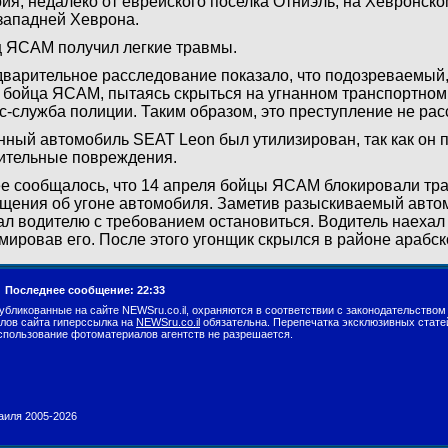
ия, недалеко от еврейского поселка Отниэль, на Хевронско
западней Хеврона.
 ЯСАМ получил легкие травмы.
варительное расследование показало, что подозреваемый,
 бойца ЯСАМ, пытаясь скрыться на угнанном транспортном
с-служба полиции. Таким образом, это преступление не расс
нный автомобиль SEAT Leon был утилизирован, так как он 
ительные повреждения.
е сообщалось, что 14 апреля бойцы ЯСАМ блокировали тра
щения об угоне автомобиля. Заметив разыскиваемый авто
ал водителю с требованием остановиться. Водитель наехал 
мировав его. После этого угонщик скрылся в районе арабс
.
Последнее сообщение: 22:33
убликованные на сайте NEWSru.co.il, охраняются в соответствии с законодательством
лов сайта гиперссылка на
NEWSru.co.il
обязательна. Перепечатка эксклюзивных стате
спользование фотоматериалов агентств не разрешается.
раиля 2005-2026