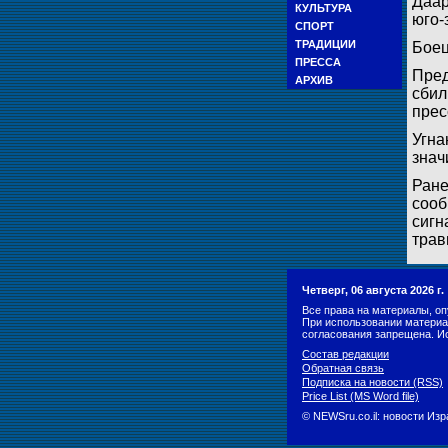
Даар
КУЛЬТУРА
юго-
СПОРТ
ТРАДИЦИИ
Боец
ПРЕССА
Пред
АРХИВ
сбил
прес
Угна
знач
Ране
сооб
сигн
трав
Четверг, 06 августа 2026 г
Все права на материалы, оп
При использовании материа
согласования запрещена. И
Состав редакции
Обратная связь
Подписка на новости (RSS)
Price List (MS Word file)
© NEWSru.co.il: новости Из