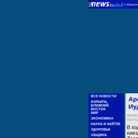
//
Израи
ВСЕ НОВОСТИ
Ар
ИЗРАИЛЬ
Иу
БЛИЖНИЙ
ВОСТОК
МИР
время 
ЭКОНОМИКА
послед
НАУКА И ХАЙТЕК
В хо
ЗДОРОВЬЕ
наез
ОБЩИНА