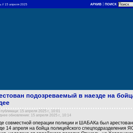
АРХИВ
ПОИСК
ль
// 15 апреля 2025
естован подозреваемый в наезде на бой
дее
публикаци: 15 апреля 2025 г., 10:01
нее обновление: 15 апреля 2025 г., 10:14
де совместной операции полиции и ШАБАКа был арестова
де 14 апреля на бойца полицейского спецподразделения Я