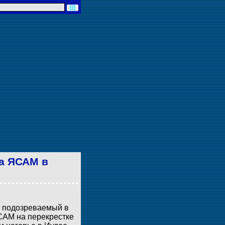
ца ЯСАМ в
н подозреваемый в
САМ на перекрестке