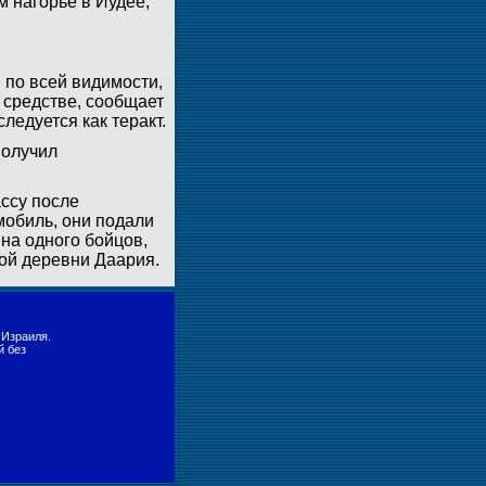
м нагорье в Иудее,
 по всей видимости,
 средстве, сообщает
ледуется как теракт.
получил
ссу после
мобиль, они подали
на одного бойцов,
кой деревни Даария.
 Израиля.
й без