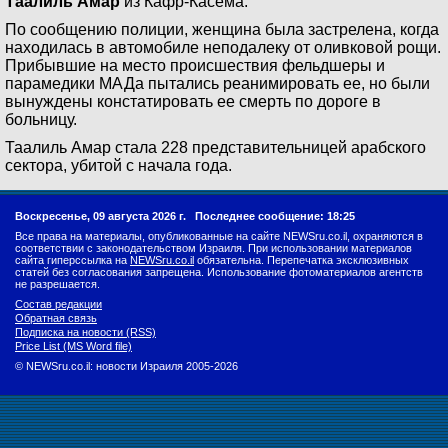
Таалиль Амар
из Кафр-Касема.
По сообщению полиции, женщина была застрелена, когда
находилась в автомобиле неподалеку от оливковой рощи.
Прибывшие на место происшествия фельдшеры и
парамедики МАДа пытались реанимировать ее, но были
вынуждены констатировать ее смерть по дороге в
больницу.
Таалиль Амар стала 228 представительницей арабского
сектора, убитой с начала года.
Воскресенье, 09 августа 2026 г.
Последнее сообщение: 18:25
Все права на материалы, опубликованные на сайте NEWSru.co.il, охраняются в
соответствии с законодательством Израиля. При использовании материалов
сайта гиперссылка на
NEWSru.co.il
обязательна. Перепечатка эксклюзивных
статей без согласования запрещена. Использование фотоматериалов агентств
не разрешается.
Состав редакции
Обратная связь
Подписка на новости (RSS)
Price List (MS Word file)
© NEWSru.co.il: новости Израиля 2005-2026