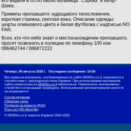
его видели в 05:00 около больницы "Сорока" в Беэр-
Шеве.
Приметы пропавшего: худощавого телосложения,
короткая стрижка, светлая кожа. Описание одежды:
шорты оливкового цвета и белая футболка с надписью NO
FAR.
Всех, кто что-либо знает о местонахождении пропавшего,
просят позвонить в полицию по телефону 100 или
086462744 / 086872222
.
Четверг, 06 августа 2026 г.
Последнее сообщение: 10:50
Все права на материалы, опубликованные на сайте NEWSru.co.il, охраняются в
соответствии с законодательством Израиля. При использовании материалов
сайта гиперссылка на
NEWSru.co.il
обязательна. Перепечатка эксклюзивных
статей без согласования запрещена. Использование фотоматериалов агентств
не разрешается.
Состав редакции
Обратная связь
Подписка на новости (RSS)
Price List (MS Word file)
© NEWSru.co.il: новости Израиля 2005-2026