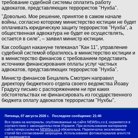
требование судебной системы оплатить работу
адвокатов, представляющих террористов "Нухба".
"Довольно. Мое решение, принятое в самом начале
войны, согласно которому министерство юстиции не будет
оплачивать юридическую защиту террористов "Нухба", а
общественная адвокатура не будет ее осуществлять,
остается в силе", – заявил министр юстиции.
Как сообщил накануне телеканал "Кан 11", управление
судебной системой обратилось в министерство юстиции и
в министерство финансов c требованием представить
источники финансирования оплаты услуг частных
адвокатов, представляющих террористов "Нухба".
Министр финансов Бецалель Смотрич направил
директору бюджетного отдела своего ведомства Йоаву
Градусу письмо с распоряжением ни при каких
обстоятельствах не финансировать из государственного
бюджета оплату адвокатов террористам "Нухбы".
Пятница, 07 августа 2026 г.
Последнее сообщение: 21:40
Все права на материалы, опубликованные на сайте NEWSru.co.il, охраняются в
соответствии с законодательством Израиля. При использовании материалов
сайта гиперссылка на
NEWSru.co.il
обязательна. Перепечатка эксклюзивных
статей без согласования запрещена. Использование фотоматериалов агентств
не разрешается.