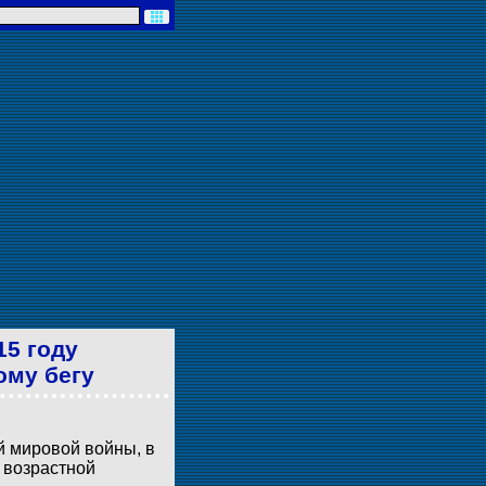
15 году
ому бегу
й мировой войны, в
 возрастной