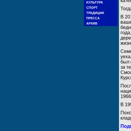
кате
КУЛЬТУРА
СПОРТ
Тогд
ТРАДИЦИИ
В 20
ПРЕССА
ваше
АРХИВ
бедн
года
дере
жизн
Семе
уеха
был 
за т
Смол
Курс
Посл
наци
1966
В 19
Похо
клад
Подп