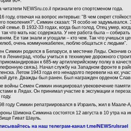
гории 90+.
а читатели NEWSru.co.il признали его спортсменом года.
16 году, отвечая на вопрос интервью: "В чем секрет стойкос
го поколения?", Симкин сказал: "Я особо не задумывался. З
ой семье. В 1932-33 годах, когда был голод. Отец умер, ког
, так что мать нас содержала. У нее работа была – собирать
вням. Ее там знали и угощали – кто чем. Так что учишься цен
елюб, очень коммуникабелен, люблю общаться с людьми".
н Симкин родился в Беларуси, в местечке Ляды. Окончив с
л в Ленинград, чтобы учиться в техникуме дорожного строит
прикомандирован к 685-му артиллерийскому полку в качеств
елефонную связь). Начал службу на Западном фронте в рай
енска. Летом 1943 года его ненадолго перевели на юг, учас
кой дуге. Дважды был ранен. Был награжден орденом Славы 
е войны Семен Симкин инициировал увековечение памяти 
стами в Лядах. Он принимал участие в эксгумации и переза
 году.
98 году Симкин репатриировался в Израиль, жил в Маале-
роны Шимона Симкина состоятся 12 августа в 10 утра на 
бище Гиват Шауль.
исывайтесь на наш телеграм-канал t.me/NEWSruIsrael