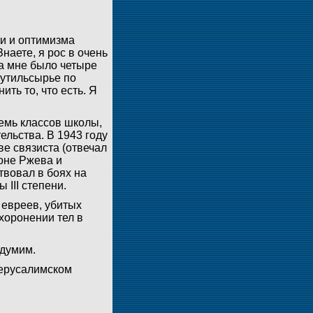
ти и оптимизма
наете, я рос в очень
да мне было четыре
 утильсырье по
ить то, что есть. Я
емь классов школы,
ельства. В 1943 году
е связиста (отвечал
оне Ржева и
твовал в боях на
III степени.
евреев, убитых
хоронении тел в
Адумим.
иерусалимском