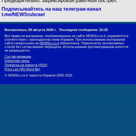
Предварительно: зафиксирован ракетный обстрел.
Подписывайтесь на наш телеграм-канал
t.me/NEWSruIsrael
Воскресенье, 09 августа 2026 г.
Последнее сообщение: 22:25
Все права на материалы, опубликованные на сайте NEWSru.co.il, охраняются в
соответствии с законодательством Израиля. При использовании материалов
сайта гиперссылка на
NEWSru.co.il
обязательна. Перепечатка эксклюзивных
статей без согласования запрещена. Использование фотоматериалов агентств
не разрешается.
Состав редакции
Обратная связь
Подписка на новости (RSS)
Price List (MS Word file)
© NEWSru.co.il: новости Израиля 2005-2026