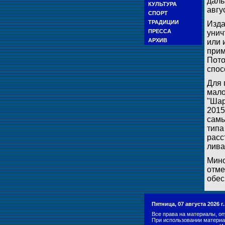
даль
КУЛЬТУРА
авгу
СПОРТ
ТРАДИЦИИ
Изда
ПРЕССА
унич
АРХИВ
или 
прим
Пото
спос
Для 
мало
"Шар
2015
самы
типа
расс
лива
Мино
отме
обес
Пятница, 07 августа 2026 
Все права на материалы, оп
При использовании материа