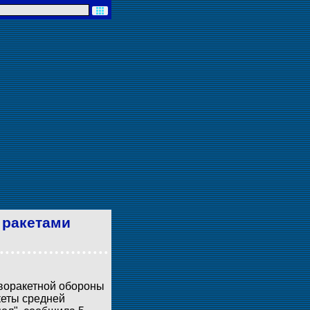
 ракетами
воракетной обороны
кеты средней