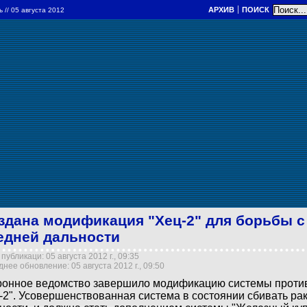
АРХИВ
ПОИСК
ль
// 05 августа 2012
здана модификация "Хец-2" для борьбы с
едней дальности
публикаци: 05 августа 2012 г., 09:35
нее обновление: 05 августа 2012 г., 09:50
онное ведомство завершило модификацию системы проти
-2". Усовершенствованная система в состоянии сбивать ра