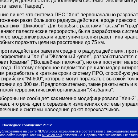
ности, и должна стать дополнением системы "Железный куп
ста газета "Гаарец".
ние пишет, что система ПРО "Хец" первоначально разраба
тожения ракет большого радиуса действия, вроде иракских 
иранских "Шихабов". Для борьбы с ракетами "касам" и "град
еняют палестинские террористы, была разработана систем
м ее модернизировали и для уничтожения ракет типа иранс
обных поражать цели на расстоянии до 75 км.
противодействия ракетам среднего радиуса действия, прот
эффективны "Хец" и "Железный купол", разрабатывается 
вит Ксамим" ("Волшебная палочка"), но она поступит на в
 года. Поэтому оборонное ведомство решило модернизирова
м разработать в краткие сроки систему ПРО, способную ун
 сирийских "М-600", которые могут поражать с высокой точн
тоянии до 300 км. Предположительно, такие ракеты есть и 
нской террористической организации "Хизбалла".
бороны не сообщает, как именно модифицировали "Хец-2", 
чает, что речь идет о серьезных изменениях системы управ
печения и системы наведения ракет-перехватчиков.
г.
Последнее сообщение: 21:12
убликованные на сайте NEWSru.co.il, охраняются в соответствии с законодательством
лов сайта гиперссылка на
NEWSru.co.il
обязательна. Перепечатка эксклюзивных стате