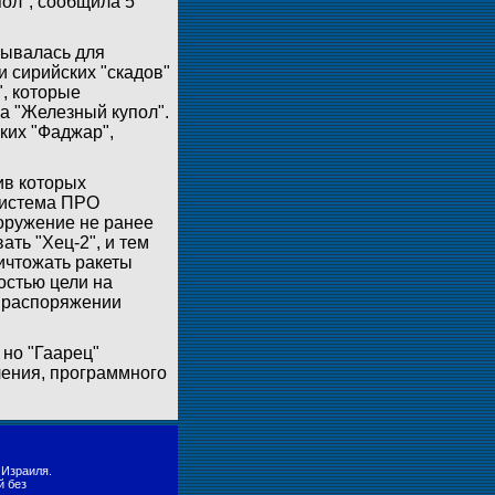
ол", сообщила 5
тывалась для
и сирийских "скадов"
", которые
а "Железный купол".
ких "Фаджар",
ив которых
система ПРО
ооружение не ранее
ть "Хец-2", и тем
ичтожать ракеты
остью цели на
в распоряжении
но "Гаарец"
ления, программного
 Израиля.
й без