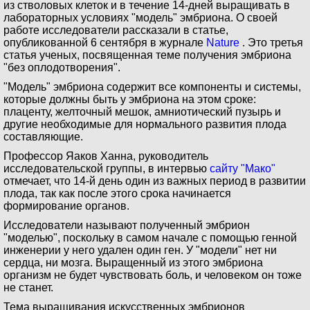
из стволовых клеток и в течение 14-дней выращивать в
лабораторных условиях "модель" эмбриона. О своей
работе исследователи рассказали в статье,
опубликованной 6 сентября в журнале
Nature
. Это третья
статья ученых, посвященная теме получения эмбриона
"без оплодотворения".
"Модель" эмбриона содержит все компоненты и системы,
которые должны быть у эмбриона на этом сроке:
плаценту, желточный мешок, амниотический пузырь и
другие необходимые для нормального развития плода
составляющие.
Профессор Яаков Ханна, руководитель
исследовательской группы, в интервью
сайту "Мако"
отмечает, что 14-й день один из важных период в развитии
плода, так как после этого срока начинается
формирование органов.
Исследователи называют полученный эмбрион
"моделью", поскольку в самом начале с помощью генной
инженерии у него удален один ген. У "модели" нет ни
сердца, ни мозга. Выращенный из этого эмбриона
организм не будет чувствовать боль, и человеком он тоже
не станет.
Тема выращивания искусственных эмбрионов