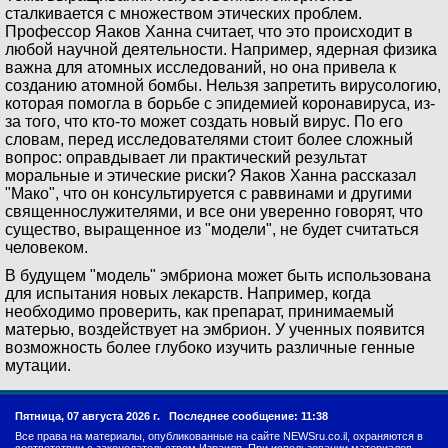
сталкивается с множеством этических проблем.
Профессор Яаков Ханна считает, что это происходит в
любой научной деятельности. Например, ядерная физика
важна для атомных исследований, но она привела к
созданию атомной бомбы. Нельзя запретить вирусологию,
которая помогла в борьбе с эпидемией коронавируса, из-
за того, что кто-то может создать новый вирус. По его
словам, перед исследователями стоит более сложный
вопрос: оправдывает ли практический результат
моральные и этические риски? Яаков Ханна рассказал
"Мако", что он консультируется с раввинами и другими
священнослужителями, и все они уверенно говорят, что
существо, выращенное из "модели", не будет считаться
человеком.
В будущем "модель" эмбриона может быть использована
для испытания новых лекарств. Например, когда
необходимо проверить, как препарат, принимаемый
матерью, воздействует на эмбрион. У ученных появится
возможность более глубоко изучить различные генные
мутации.
Пятница, 07 августа 2026 г.
Последнее сообщение: 11:38
Все права на материалы, опубликованные на сайте NEWSru.co.il, охраняются в