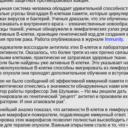
зданию защитных противораковых вакцин.
нная система человека обладает удивительной способнос
лые угрозы благодаря B-клеткам памяти, которые циркулир
ках вирусов и бактерий. Ученые доказали, что эти обученны
ознавать и внутреннего врага – злокачественные новообра
зцы тканей, ученые обнаружили в лимфатических узлах ря
тивные B-клетки, хранящие генетический код для создания
ия против рака. Работа опубликована в журнале
Immunity
.
едователи воссоздали антитела этих B-клеток в лаборатори
ктивности. Оказалось, что более трети из них прочно связ
выми клетками, практически не затрагивая здоровые ткани.
оли были найдены уже активные B-клетки. Это указывает на 
ивоопухолевые B-клетки способны мигрировать из лимфоузл
в опухоли они проходят дополнительное обучение и вступаю
ее не было сообщений об эффективной иммунной памяти пр
кептически отнеслись к значимости обнаруженных нами кле
тор работы профессор Зив Шульман. – Но мы решили дать
енировали их генетический "рецепт" антител и произвели их
ратории. И они атаковали рак".
нейший анализ показал, что активности B-клеток в лимфоу
ые макрофаги-пожиратели, подавляющие иммунный ответ. У
ировка этих макрофагов позволит полностью высвободить
ок для терапии опухоли. Важным открытием стало и то, что 