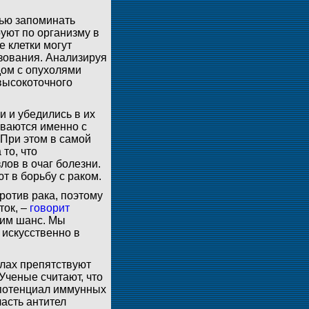
тью запоминать
уют по организму в
е клетки могут
зования. Анализируя
дом с опухолями
 высокоточного
и и убедились в их
ываются именно с
 При этом в самой
то, что
ов в очаг болезни.
т в борьбу с раком.
отив рака, поэтому
ток, –
говорит
 им шанс. Мы
 искусственно в
злах препятствуют
ченые считают, что
 потенциал иммунных
часть антител