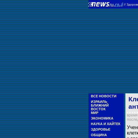
//
Здоров
ВСЕ НОВОСТИ
Кл
ИЗРАИЛЬ
ан
БЛИЖНИЙ
ВОСТОК
МИР
время 
ЭКОНОМИКА
послед
НАУКА И ХАЙТЕК
Учен
ЗДОРОВЬЕ
клет
ОБЩИНА