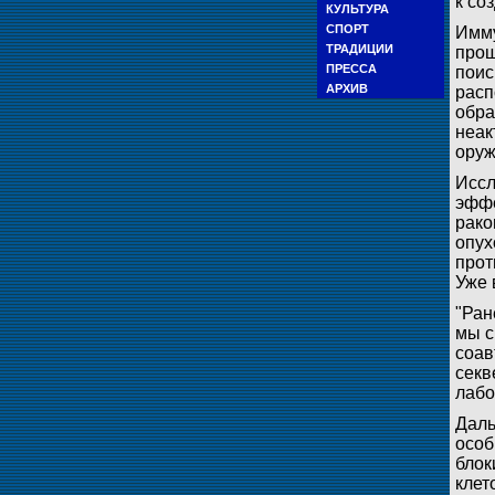
к со
КУЛЬТУРА
СПОРТ
Имму
ТРАДИЦИИ
прош
ПРЕССА
поис
АРХИВ
расп
обра
неак
оруж
Иссл
эффе
рако
опух
прот
Уже 
"Ран
мы с
соав
секв
лабо
Даль
особ
блок
клет