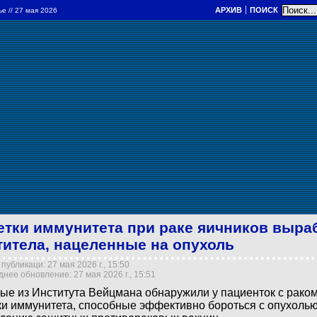
АРХИВ
ПОИСК
ье
// 27 мая 2026
етки иммунитета при раке яичников выр
титела, нацеленные на опухоль
публикаци: 27 мая 2026 г., 15:50
нее обновление: 27 мая 2026 г., 15:51
ые из Института Вейцмана обнаружили у пациенток с рако
ки иммунитета, способные эффективно бороться с опухолью