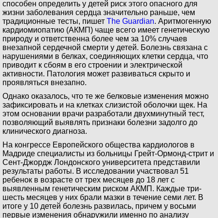
способен определить у детей риск этого опасного для
жизни заболевания сердца значительно раньше, чем
традиционные тесты, пишет
The Guardian
. Аритмогенную
кардиомиопатию (АКМП) чаще всего имеет генетическую
природу и ответственна более чем за 10% случаев
внезапной сердечной смерти у детей. Болезнь связана с
нарушениями в белках, соединяющих клетки сердца, что
приводит к сбоям в его строении и электрической
активности. Патология может развиваться скрыто и
проявляться внезапно.
Однако оказалось, что те же белковые изменения можно
зафиксировать и на клетках слизистой оболочки щек. На
этом основании врачи разработали двухминутный тест,
позволяющий выявлять признаки болезни задолго до
клинического диагноза.
На конгрессе Европейского общества кардиологов в
Мадриде специалисты из больницы Грейт-Ормонд-стрит и
Сент-Джордж Лондонского университета представили
результаты работы. В исследовании участвовал 51
ребенок в возрасте от трех месяцев до 18 лет с
выявленным генетическим риском АКМП. Каждые три-
шесть месяцев у них брали мазки в течение семи лет. В
итоге у 10 детей болезнь развилась, причем у восьми
первые изменения обнаружили именно по анализу