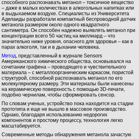
способного распознавать метанол – токсичное вещество
– даже в малых количествах в алкогольных напитках или
в выдыхаемом воздухе. Специалисты из Университета
Аделаиды разработали компактный беспроводной датчик
метанола размером около одного квадратного
сантиметра. Он способен надежно выявлять метанол при
концентрации всего 50 частиц на миллиард – что
значительно ниже уровня, опасного для здоровья – как в
парах алкоголя, так и в дыхании человека.
Метод
, представленный в журнале Sensors
Американского химического общества, основывался на
сочетании графена – проводящего и чувствительного
материала – с металлоорганическим каркасом, пористой
структурой, способной распознавать метанол по его
молекулярному размеру. Эти материалы были нанесены
на керамическую поверхность с помощью 3D-печати,
подобно чернилам, чтобы сформировать сенсор.
По словам ученых, устройство пока находится на стадии
прототипа и еще не вышло в массовое производство.
Однако, благодаря использованию недорогих
компонентов и простому процессу, технология легко
масштабируется.
Современные методы обнаружения метанола зачастую