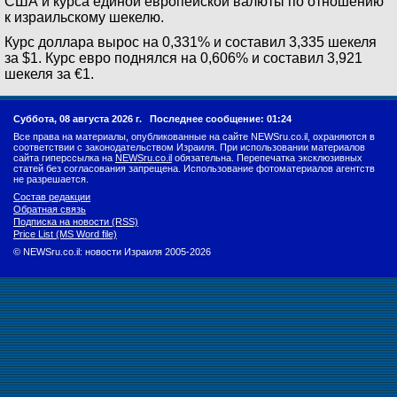
США и курса единой европейской валюты по отношению
к израильскому шекелю.
Курс доллара вырос на 0,331% и составил 3,335 шекеля
за $1. Курс евро поднялся на 0,606% и составил 3,921
шекеля за €1.
Суббота, 08 августа 2026 г.
Последнее сообщение: 01:24
Все права на материалы, опубликованные на сайте NEWSru.co.il, охраняются в
соответствии с законодательством Израиля. При использовании материалов
сайта гиперссылка на
NEWSru.co.il
обязательна. Перепечатка эксклюзивных
статей без согласования запрещена. Использование фотоматериалов агентств
не разрешается.
Состав редакции
Обратная связь
Подписка на новости (RSS)
Price List (MS Word file)
© NEWSru.co.il: новости Израиля 2005-2026