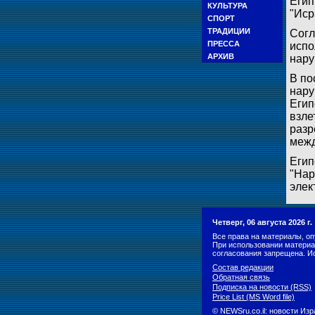
Егип
КУЛЬТУРА
"Иср
СПОРТ
ТРАДИЦИИ
Согл
ПРЕССА
испо
АРХИВ
нару
В по
нару
Егип
взле
разр
межд
Егип
"Нар
элек
Четверг, 06 августа 2026 г
Все права на материалы, оп
При использовании материа
согласования запрещена. И
Состав редакции
Обратная связь
Подписка на новости (RSS)
Price List (MS Word file)
© NEWSru.co.il: новости Из