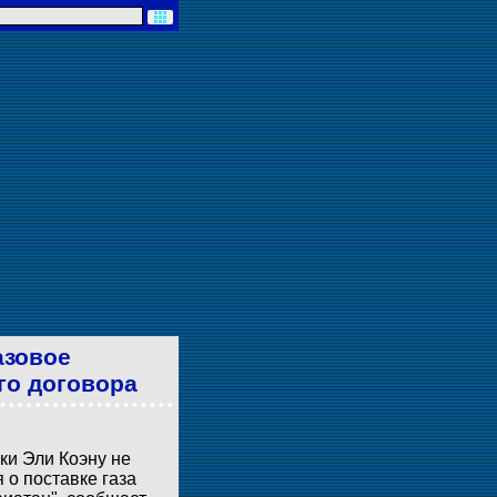
азовое
го договора
ки Эли Коэну не
 о поставке газа