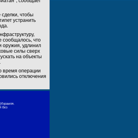
виатан", сообщает
 сделки, чтобы
гипет устранить
ода.
нфраструктуру,
е сообщалось, что
и оружия, удлинил
ковые силы сверх
пускать на объекты
.
во время операции
новились отключения
 Израиля.
й без