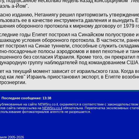
ту, подписанное несколько недель назад консорциумом "Ле
аэль а-Йом".
асно изданию, Нетаниягу решил притормозить утверждение
льзовать ее в качестве инструмента давления и вынудить Е
шения оборонного протокола к мирному договору от 1979 г
следние годы Египет построил на Синайском полуострове и
шающую условия оборонного протокола. В частности, ране
ет построил на Синае туннели, способные служить складам
тно-посадочные полосы аэродромов и ввел пехотные и тан
ешенного без согласия Израиля. Кроме того, он прекратил 
ународную группу наблюдателей под командованием США
ет на текущий момент зависит от израильского газа. Когда 
од как лев" Израиль приостановил экспорт, в Египте возоб
троэнергии.
.
Последнее сообщение: 13:38
убликованные на сайте NEWSru.co.il, охраняются в соответствии с законодательством
лов сайта гиперссылка на
NEWSru.co.il
обязательна. Перепечатка эксклюзивных стате
спользование фотоматериалов агентств не разрешается.
раиля 2005-2026