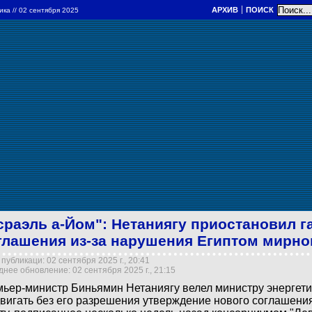
АРХИВ
ПОИСК
ика
// 02 сентября 2025
сраэль а-Йом": Нетаниягу приостановил г
глашения из-за нарушения Египтом мирно
публикаци: 02 сентября 2025 г., 20:41
нее обновление: 02 сентября 2025 г., 21:15
ьер-министр Биньямин Нетаниягу велел министру энергети
вигать без его разрешения утверждение нового соглашения