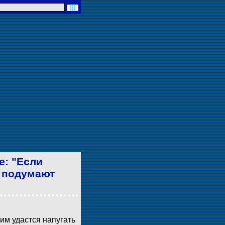
е: "Если
ь подумают
 им удастся напугать