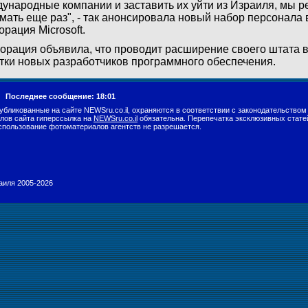
ународные компании и заставить их уйти из Израиля, мы 
мать еще раз", - так анонсировала новый набор персонала
орация Microsoft.
орация объявила, что проводит расширение своего штата в
тки новых разработчиков программного обеспечения.
г.
Последнее сообщение: 18:01
убликованные на сайте NEWSru.co.il, охраняются в соответствии с законодательством
лов сайта гиперссылка на
NEWSru.co.il
обязательна. Перепечатка эксклюзивных стате
спользование фотоматериалов агентств не разрешается.
раиля 2005-2026