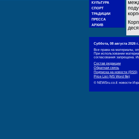
межд
КУЛЬТУРА
поду
СПОРТ
корп
ТРАДИЦИИ
ПРЕССА
Корп
АРХИВ
деся
Суббота, 08 августа 2026 
Все права на материалы, оп
При использовании материа
согласования запрещена. И
Состав редакции
Обратная связь
Подписка на новости (RSS)
Price List (MS Word file)
© NEWSru.co.il: новости Из